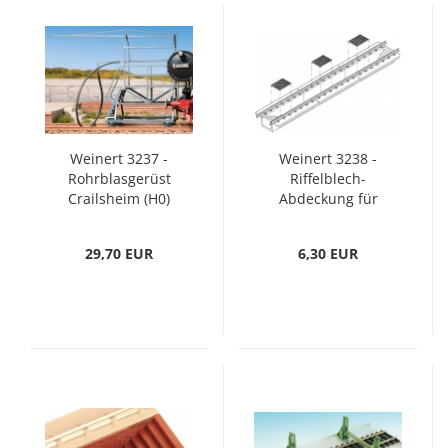
Weinert 3237 -
Weinert 3238 -
Rohrblasgerüst
Riffelblech-
Crailsheim (H0)
Abdeckung für
Untersuchungs- bzw.
Schlackegruben (H0)
29,70 EUR
6,30 EUR