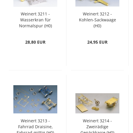
Weinert 3211 -
Weinert 3212 -
Wasserkran für
Kohlen-Sackwaage
Normalspur (H0)
(H0)
28,80 EUR
24,95 EUR
Weinert 3213 -
Weinert 3214 -
Fahrrad Draisine,
Zweirädige
Fahrrad mittig (H0)
Gepäckkarre (H0)