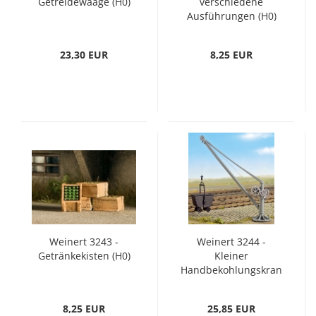
Getreidewaage (H0)
verschiedene
Ausführungen (H0)
23,30 EUR
8,25 EUR
Weinert 3243 -
Weinert 3244 -
Getränkekisten (H0)
Kleiner
Handbekohlungskran
für kleine Bw und
Güterrampen
8,25 EUR
25,85 EUR