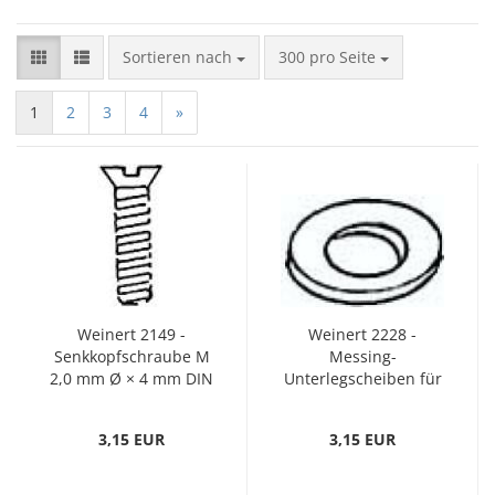
Sortieren nach
pro Seite
Sortieren nach
300 pro Seite
1
2
3
4
»
Weinert 2149 -
Weinert 2228 -
Senkkopfschraube M
Messing-
2,0 mm Ø × 4 mm DIN
Unterlegscheiben für
963
M 1,6
3,15 EUR
3,15 EUR