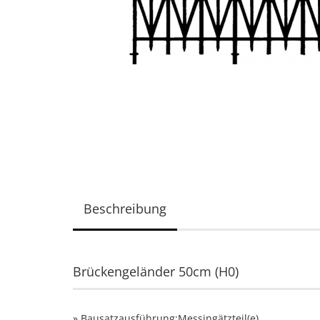
Beschreibung
Brückengeländer 50cm (H0)
» Bausatzausführung:Messingätzteil(e)