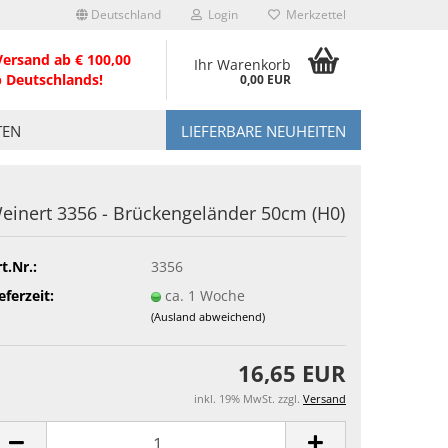
Deutschland
Login
Merkzettel
Versand ab € 100,00
Ihr Warenkorb
b Deutschlands!
0,00 EUR
TEN
LIEFERBARE NEUHEITEN
einert 3356 - Brückengeländer 50cm (H0)
t.Nr.:
3356
eferzeit:
ca. 1 Woche
(Ausland abweichend)
16,65 EUR
inkl. 19% MwSt. zzgl.
Versand