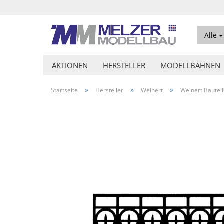
Alle
AKTIONEN
HERSTELLER
MODELLBAHNEN
»
»
»
Startseite
Hersteller
Weinert
Weinert Bautei