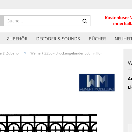
Kostenloser 
Suche...
innerhal
ZUBEHÖR
DECODER & SOUNDS
BÜCHER
NEUHEI
»
le & Zubehör
Weinert 3356 - Brückengeländer 50cm (H0)
W
Ar
Li