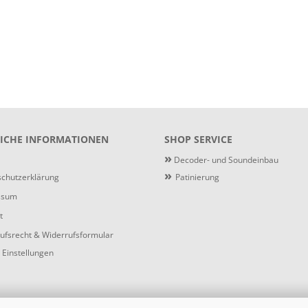
ICHE INFORMATIONEN
SHOP SERVICE
»
Decoder- und Soundeinbau
»
chutzerklärung
Patinierung
ssum
t
ufsrecht & Widerrufsformular
 Einstellungen