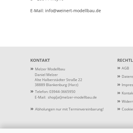
E-Mail: info@weinert-modellbau.de
KONTAKT
RECHTL
»
AGB
Melzer Modellbau
Daniel Melzer
Datens
Alte Halberstädter Straße 22
38889 Blankenburg (Harz)
Impre
»
Telefon: 03944-3665950
Kontak
E-Mail:
shop[at]melzer-modellbau.de
Widerr
»
Abholungen nur mit Terminvereinbarung!
Cookie