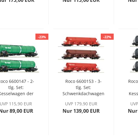
Nur 175,00 EUR
Nur 115,00 EUR
Nur
-23%
-22%
oco 6600147 - 2-
Roco 6600153 - 3-
Roco
tlg. Set:
tlg. Set:
Kesselwagen der
Schwenkdachwagen
Kes
OnRail, Ep. VI
der DB AG, Ep. VI
VT
UVP 115,90 EUR
UVP 179,90 EUR
UVP
Nur 89,00 EUR
Nur 139,00 EUR
Nur