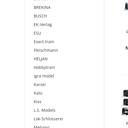
BREKINA
BUSCH
EK-Verlag
ESU
Exact-train
„
Fleischmann
HELJAN
Hobbytrain
igra model
Karsei
Kato
Kiss
L.S. Models
Lok-Schlosserei
R
Mehano