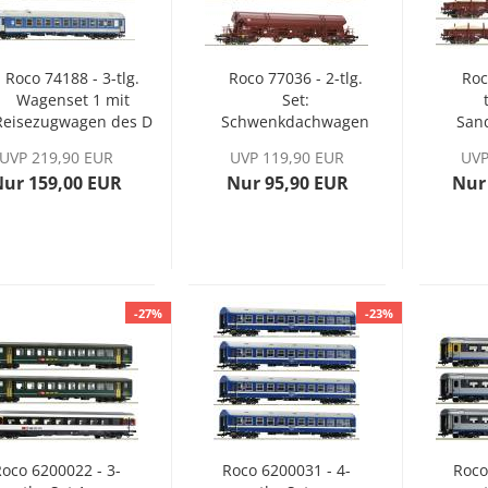
Roco 74188 - 3-tlg.
Roco 77036 - 2-tlg.
Roc
Wagenset 1 mit
Set:
Reisezugwagen des D
Schwenkdachwagen
San
374/375
der DB, Ep. IV
UVP 219,90 EUR
UVP 119,90 EUR
UVP
Vindobona/Hungaria“
Nur 159,00 EUR
Nur 95,90 EUR
Nur
der MAV
-27%
-23%
oco 6200022 - 3-
Roco 6200031 - 4-
Roco