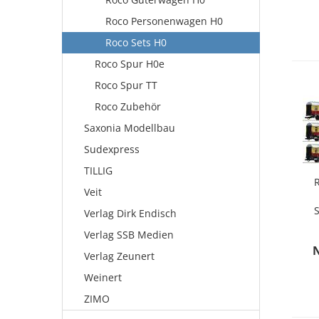
Roco Personenwagen H0
Roco Sets H0
Roco Spur H0e
Roco Spur TT
Roco Zubehör
Saxonia Modellbau
Sudexpress
TILLIG
R
Veit
Verlag Dirk Endisch
Verlag SSB Medien
Verlag Zeunert
Weinert
ZIMO