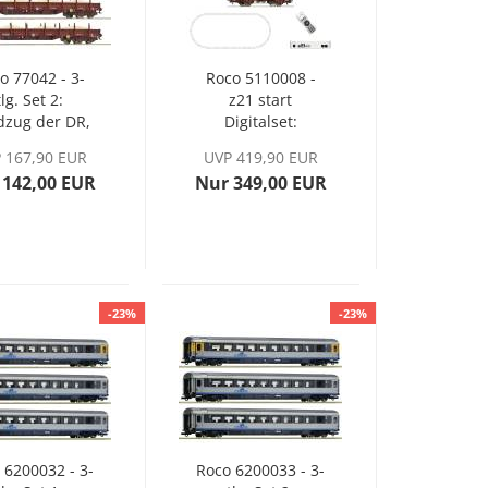
o 77042 - 3-
Roco 5110008 -
tlg. Set 2:
z21 start
dzug der DR,
Digitalset:
Ep. IV
Diesellokomotive
 167,90 EUR
UVP 419,90 EUR
BR 221 mit
 142,00 EUR
Nur 349,00 EUR
Güterzug der DB,
Ep. IV
-23%
-23%
 6200032 - 3-
Roco 6200033 - 3-