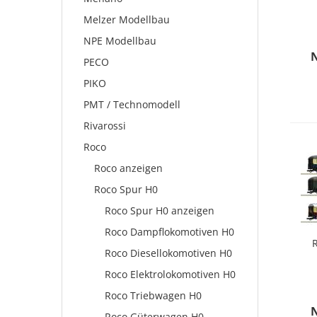
Melzer Modellbau
NPE Modellbau
PECO
PIKO
PMT / Technomodell
Rivarossi
Roco
Roco anzeigen
Roco Spur H0
Roco Spur H0 anzeigen
Roco Dampflokomotiven H0
R
Roco Diesellokomotiven H0
Roco Elektrolokomotiven H0
Roco Triebwagen H0
Roco Güterwagen H0