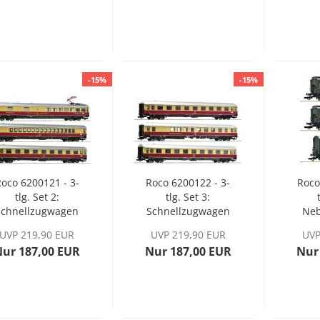
-15%
-15%
oco 6200121 - 3-
Roco 6200122 - 3-
Roco
tlg. Set 2:
tlg. Set 3:
Schnellzugwagen
Schnellzugwagen
Ne
„Rheingold“ der
„Rheingold“ der
der
UVP 219,90 EUR
UVP 219,90 EUR
UVP
AKE, Ep. VI
AKE, Ep. VI
Nur 187,00 EUR
Nur 187,00 EUR
Nur