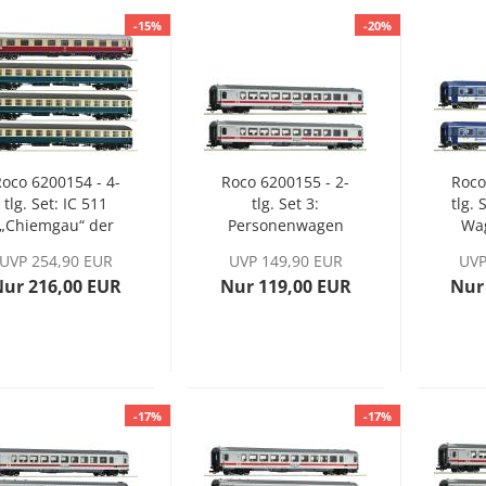
-15%
-20%
oco 6200154 - 4-
Roco 6200155 - 2-
Roco
tlg. Set: IC 511
tlg. Set 3:
tlg. 
„Chiemgau“ der
Personenwagen
Wa
DB, Ep. IV
„IC 2310“ der DB
UVP 254,90 EUR
UVP 149,90 EUR
UVP
AG, Ep. VI
Nur 216,00 EUR
Nur 119,00 EUR
Nur
-17%
-17%