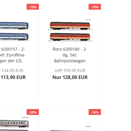
-15%
-19%
 6200157 - 2-
Roco 6200180 - 2-
Set: Eurofima-
tlg. Set:
gen der CD,
Bahnpostwagen
Ep. VI
„Postschnellzug“
 134,90 EUR
UVP 159,90 EUR
der ÖBB, Ep. IV-V
 113,90 EUR
Nur 128,00 EUR
-20%
-14%