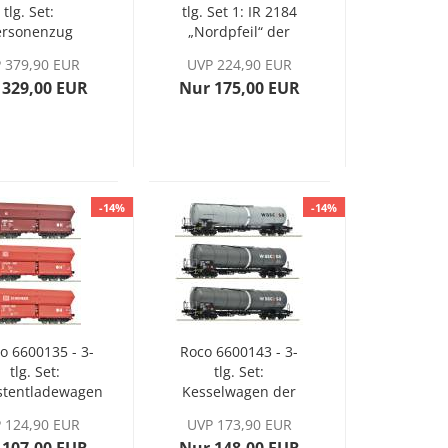
tlg. Set:
tlg. Set 1: IR 2184
ersonenzug
„Nordpfeil“ der
bak" der CSD,
DB AG, Ep. V
 379,90 EUR
UVP 224,90 EUR
Ep. III,
 329,00 EUR
Nur 175,00 EUR
nbeleuchtung
-14%
-14%
o 6600135 - 3-
Roco 6600143 - 3-
tlg. Set:
tlg. Set:
stentladewagen
Kesselwagen der
 DB AG, Ep. VI
Wascosa, Ep. V-VI
 124,90 EUR
UVP 173,90 EUR