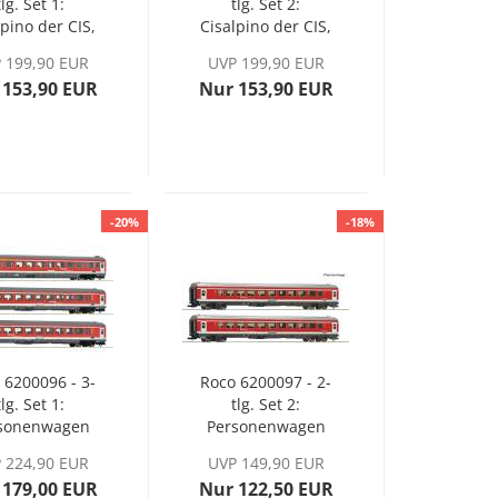
tlg. Set 1:
tlg. Set 2:
lpino der CIS,
Cisalpino der CIS,
Ep. V
Ep. V
 199,90 EUR
UVP 199,90 EUR
 153,90 EUR
Nur 153,90 EUR
-20%
-18%
 6200096 - 3-
Roco 6200097 - 2-
tlg. Set 1:
tlg. Set 2:
sonenwagen
Personenwagen
München-
"München-
 224,90 EUR
UVP 149,90 EUR
ürnberg-
Nürnberg-
 179,00 EUR
Nur 122,50 EUR
ress" der DB
Express" der DB