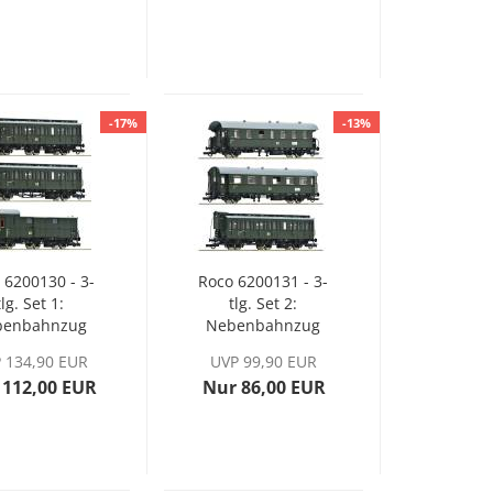
AG, Ep. VI
AG, Ep. VI
-17%
-13%
 6200130 - 3-
Roco 6200131 - 3-
tlg. Set 1:
tlg. Set 2:
benbahnzug
Nebenbahnzug
 DR, Ep. III
der DR, Ep. III
 134,90 EUR
UVP 99,90 EUR
 112,00 EUR
Nur 86,00 EUR