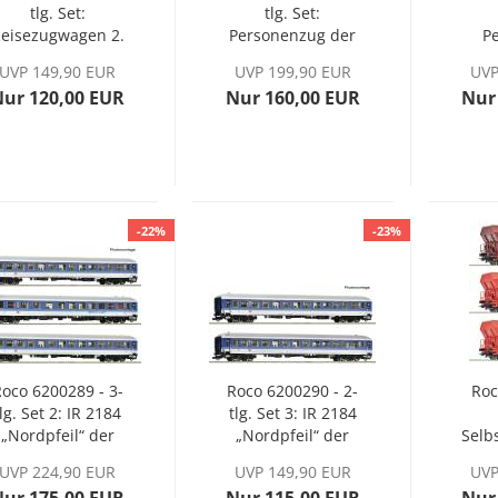
tlg. Set:
tlg. Set:
eisezugwagen 2.
Personenzug der
P
Klasse der CD,
DR, Ep. IV
"Ry
UVP 149,90 EUR
UVP 199,90 EUR
UVP
Ep. V
Nur 120,00 EUR
Nur 160,00 EUR
Nur
Inne
-22%
-23%
oco 6200289 - 3-
Roco 6200290 - 2-
Roc
tlg. Set 2: IR 2184
tlg. Set 3: IR 2184
„Nordpfeil“ der
„Nordpfeil“ der
Selb
DB AG, Ep. V
DB AG, Ep. V
der
UVP 224,90 EUR
UVP 149,90 EUR
UVP