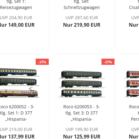
tlg. Set 1:
tlg. Set:
Reisezugwagen
Schnellzugwagen
Cisa
„Bözberg
der MAV
UVP 204,90 EUR
UVP 287,60 EUR
UVP
Interregio“ der
Nur 149,00 EUR
Nur 219,90 EUR
Nur
SBB
-37%
-37%
oco 6200052 - 3-
Roco 6200053 - 3-
Roco
tlg. Set 1: D 377
tlg. Set 3: D 377
„Hispania-
„Hispania-
Per
Express“ der DB,
Express“ der DB,
"
UVP 219,00 EUR
UVP 199,90 EUR
UVP
Ep. IV
Ep. IV
N
Nur 137,99 EUR
Nur 125,99 EUR
Nur
Exp