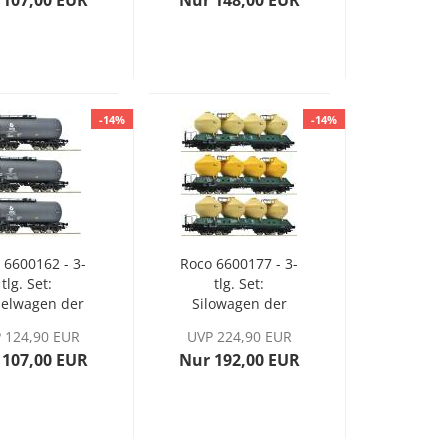
 107,00 EUR
Nur 148,00 EUR
-14%
-14%
 6600162 - 3-
Roco 6600177 - 3-
tlg. Set:
tlg. Set:
selwagen der
Silowagen der
G/DB, Ep. IV
CSD, Ep. IV
 124,90 EUR
UVP 224,90 EUR
 107,00 EUR
Nur 192,00 EUR