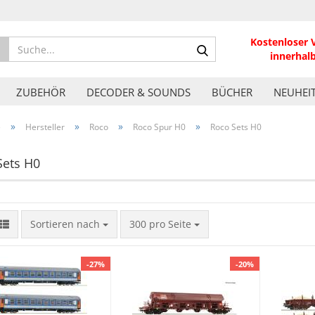
Kostenloser 
Suche...
innerhal
ZUBEHÖR
DECODER & SOUNDS
BÜCHER
NEUHEI
»
»
»
»
e
Hersteller
Roco
Roco Spur H0
Roco Sets H0
Sets H0
Sortieren nach
pro Seite
Sortieren nach
300 pro Seite
-27%
-20%