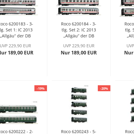
oco 6200183 - 3-
Roco 6200184 - 3-
Roco
tlg. Set 1: IC 2013
tlg. Set 2: IC 2013
tlg.
„Allgäu“ der DB
„Allgäu“ der DB
„Al
AG, Ep. VI
AG, Ep. VI
UVP 229,90 EUR
UVP 229,90 EUR
UVP
Nur 189,00 EUR
Nur 189,00 EUR
Nur
-19%
-20%
oco 6200222 - 2-
Roco 6200243 - 5-
Roco