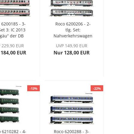
 6200185 - 3-
Roco 6200206 - 2-
 Set 3: IC 2013
tlg. Set:
lgäu“ der DB
Nahverkehrswagen
AG, Ep. VI
der DB, Ep. IV
 229,90 EUR
UVP 149,90 EUR
 184,00 EUR
Nur 128,00 EUR
-13%
-22%
 6210282 - 4-
Roco 6200288 - 3-