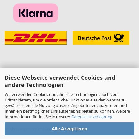
Diese Webseite verwendet Cookies und
KONTAKT
andere Technologien
»
Melzer Modellbau
Daniel Melzer
Wir verwenden Cookies und ähnliche Technologien, auch von
Alte Halberstädter Straße 22
Drittanbietern, um die ordentliche Funktionsweise der Website zu
38889 Blankenburg (Harz)
gewährleisten, die Nutzung unseres Angebotes zu analysieren und
»
Telefon: 03944-3665950
Ihnen ein bestmögliches Einkaufserlebnis bieten zu können. Weitere
Informationen finden Sie in unserer
Datenschutzerklärung
.
E-Mail:
shop[at]melzer-modellbau.de
»
Alle Akzeptieren
Abholungen nur mit Terminvereinbarung!