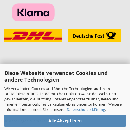
Diese Webseite verwendet Cookies und
KONTAKT
andere Technologien
»
Melzer Modellbau
Daniel Melzer
Wir verwenden Cookies und ähnliche Technologien, auch von
Alte Halberstädter Straße 22
Drittanbietern, um die ordentliche Funktionsweise der Website zu
38889 Blankenburg (Harz)
gewährleisten, die Nutzung unseres Angebotes zu analysieren und
»
Telefon: 03944-3665950
Ihnen ein bestmögliches Einkaufserlebnis bieten zu können. Weitere
Informationen finden Sie in unserer
Datenschutzerklärung
.
E-Mail:
shop[at]melzer-modellbau.de
»
Alle Akzeptieren
Abholungen nur mit Terminvereinbarung!