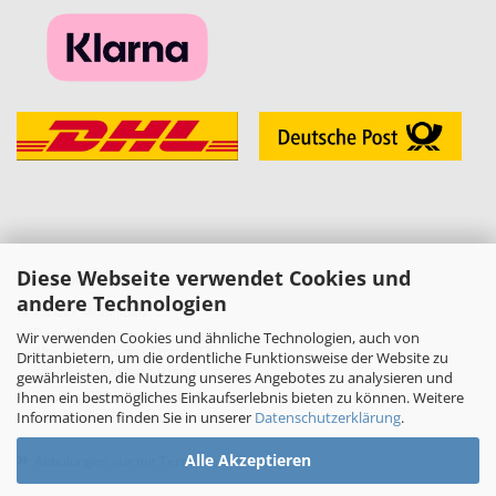
Diese Webseite verwendet Cookies und
KONTAKT
andere Technologien
»
Melzer Modellbau
Daniel Melzer
Wir verwenden Cookies und ähnliche Technologien, auch von
Alte Halberstädter Straße 22
Drittanbietern, um die ordentliche Funktionsweise der Website zu
38889 Blankenburg (Harz)
gewährleisten, die Nutzung unseres Angebotes zu analysieren und
»
Telefon: 03944-3665950
Ihnen ein bestmögliches Einkaufserlebnis bieten zu können. Weitere
Informationen finden Sie in unserer
Datenschutzerklärung
.
E-Mail:
shop[at]melzer-modellbau.de
»
Alle Akzeptieren
Abholungen nur mit Terminvereinbarung!