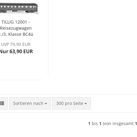
TILLIG 12001 -
Reisezugwagen
2./3. Klasse BC4ü
der DRG, Ep. II
UVP 79,90 EUR
Nur 63,90 EUR
Sortieren nach
pro Seite
Sortieren nach
300 pro Seite
1
bis
1
(von insgesamt