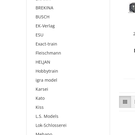
BREKINA
BUSCH
EK-Verlag
ESU
Exact-train
Fleischmann
HELJAN
Hobbytrain
igra model
Karsei
Kato
Kiss
L.S. Models
Lok-Schlosserei
Mehano