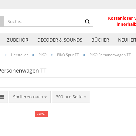
Kostenloser 
Suche...
innerhal
ZUBEHÖR
DECODER & SOUNDS
BÜCHER
NEUHEI
»
»
»
»
e
Hersteller
PIKO
PIKO Spur TT
PIKO Personenwagen TT
Personenwagen TT
Sortieren nach
pro Seite
Sortieren nach
300 pro Seite
-20%