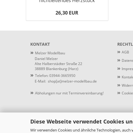
nichtleitendes Herzstück
26,30 EUR
KONTAKT
RECHTL
»
AGB
Melzer Modellbau
Daniel Melzer
Datens
Alte Halberstädter Straße 22
38889 Blankenburg (Harz)
Impre
»
Telefon: 03944-3665950
Kontak
E-Mail:
shop[at]melzer-modellbau.de
Widerr
»
Abholungen nur mit Terminvereinbarung!
Cookie
Diese Webseite verwendet Cookies un
Wir verwenden Cookies und ähnliche Technologien, auch v