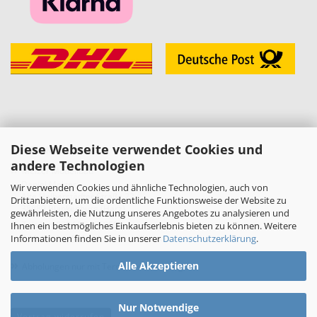
Diese Webseite verwendet Cookies und
KONTAKT
andere Technologien
»
Melzer Modellbau
Daniel Melzer
Wir verwenden Cookies und ähnliche Technologien, auch von
Alte Halberstädter Straße 22
Drittanbietern, um die ordentliche Funktionsweise der Website zu
38889 Blankenburg (Harz)
gewährleisten, die Nutzung unseres Angebotes zu analysieren und
»
Telefon: 03944-3665950
Ihnen ein bestmögliches Einkaufserlebnis bieten zu können. Weitere
Informationen finden Sie in unserer
Datenschutzerklärung
.
E-Mail:
shop[at]melzer-modellbau.de
»
Alle Akzeptieren
Abholungen nur mit Terminvereinbarung!
Nur Notwendige
Vertrag widerrufen