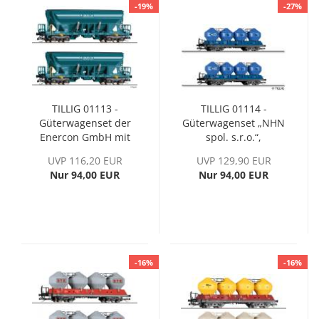
-19%
-27%
TILLIG 01113 -
TILLIG 01114 -
Güterwagenset der
Güterwagenset „NHN
Enercon GmbH mit
spol. s.r.o.“,
zwei
eingestellt bei der
UVP 116,20 EUR
UVP 129,90 EUR
Selbstentladewagen
ČD, Ep. V
Nur 94,00 EUR
Nur 94,00 EUR
Faccns, Ep. VI
-16%
-16%