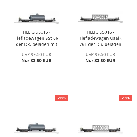
TILLIG 95015 -
TILLIG 95016 -
Tiefladewagen SSt 66
Tiefladewagen Uaaik
der DR, beladen mit
761 der DB, beladen
Dampfkessel, Ep. III -
mit Tragwerk, Ep. IV -
UVP 99,50 EUR
UVP 99,50 EUR
Formneuheit
Formneuheit
Nur 83,50 EUR
Nur 83,50 EUR
-19%
-19%