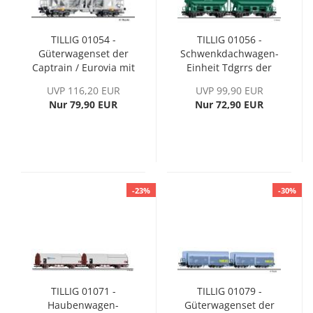
TILLIG 01054 -
TILLIG 01056 -
Güterwagenset der
Schwenkdachwagen-
Captrain / Eurovia mit
Einheit Tdgrrs der
zwei
Railco a.s. / Spedica
UVP 116,20 EUR
UVP 99,90 EUR
Selbstentladewagen
Agro (CZ)
Nur 79,90 EUR
Nur 72,90 EUR
Faccns
-23%
-30%
TILLIG 01071 -
TILLIG 01079 -
Haubenwagen-
Güterwagenset der