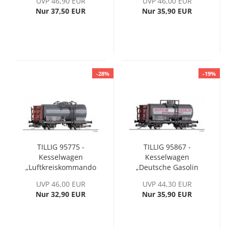
UVP 46,90 EUR
UVP 46,00 EUR
Nur 37,50 EUR
Nur 35,90 EUR
-28%
-19%
TILLIG 95775 -
TILLIG 95867 -
Kesselwagen
Kesselwagen
„Luftkreiskommando
„Deutsche Gasolin
2“, eingestellt bei der
AG“, eingestellt bei
UVP 46,00 EUR
UVP 44,30 EUR
DRG, Ep. II
der DRG
Nur 32,90 EUR
Nur 35,90 EUR