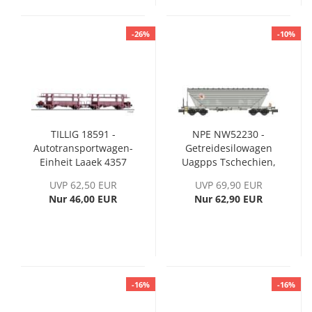
-26%
-10%
TILLIG 18591 -
NPE NW52230 -
Autotransportwagen-
Getreidesilowagen
Einheit Laaek 4357
Uagpps Tschechien,
der DR, Ep. IV
LokoTrans, hellgrau,
UVP 62,50 EUR
UVP 69,90 EUR
Ep. VI
Nur 46,00 EUR
Nur 62,90 EUR
-16%
-16%