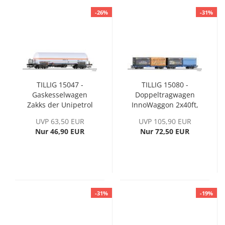
-26%
-31%
TILLIG 15047 -
TILLIG 15080 -
Gaskesselwagen
Doppeltragwagen
Zakks der Unipetrol
InnoWaggon 2x40ft,
Doprava s.r.o.
beladen mit vier
UVP 63,50 EUR
UVP 105,90 EUR
WoodTainer, Ep. VI
Nur 46,90 EUR
Nur 72,50 EUR
-31%
-19%