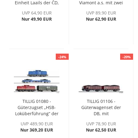
Einheit Laails der ČD,
Viamont a.s. mit zwei
Ep. VI
Selbstentladewagen
UVP 64,90 EUR
UVP 89,90 EUR
Falls
Nur 49,90 EUR
Nur 62,90 EUR
-24%
-20%
TILLIG 01080 -
TILLIG 01106 -
Güterzugset „HSB-
Güterwagenset der
Loküberführung“ der
DB, mit
PRESS, mit Diesellok
Steinkohleladung, Ep.
UVP 489,90 EUR
UVP 78,90 EUR
BR 204, Ep. VI
III
Nur 369,20 EUR
Nur 62,50 EUR