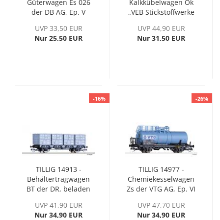
Güterwagen Es 026
Kalkkübelwagen Ok
der DB AG, Ep. V
„VEB Stickstoffwerke
Piesterritz“ der DR,
UVP 33,50 EUR
UVP 44,90 EUR
Ep. III
Nur 25,50 EUR
Nur 31,50 EUR
-16%
-26%
TILLIG 14913 -
TILLIG 14977 -
Behältertragwagen
Chemiekesselwagen
BT der DR, beladen
Zs der VTG AG, Ep. VI
mit vier Haus-zu-
UVP 41,90 EUR
UVP 47,70 EUR
Haus Behältern, Ep.
Nur 34,90 EUR
Nur 34,90 EUR
III