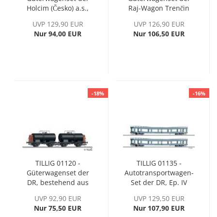
Holcim (Česko) a.s.,
Raj-Wagon Trenčin
Ep. VI
spol. s.r.o., Ep. VI
UVP 129,90 EUR
UVP 126,90 EUR
Nur 94,00 EUR
Nur 106,50 EUR
-18%
-16%
TILLIG 01120 -
TILLIG 01135 -
Güterwagenset der
Autotransportwagen-
DR, bestehend aus
Set der DR, Ep. IV
zwei Kesselwagen Zr,
UVP 92,90 EUR
UVP 129,50 EUR
Ep. III
Nur 75,50 EUR
Nur 107,90 EUR