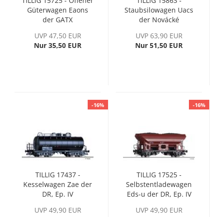
TILLIG 15725 - Offener
TILLIG 15863 -
Güterwagen Eaons
Staubsilowagen Uacs
der GATX
der Novácké
chemické závody a.s.,
UVP 47,50 EUR
UVP 63,90 EUR
Ep. V
Nur 35,50 EUR
Nur 51,50 EUR
-16%
-16%
TILLIG 17437 -
TILLIG 17525 -
Kesselwagen Zae der
Selbstentladewagen
DR, Ep. IV
Eds-u der DR, Ep. IV
UVP 49,90 EUR
UVP 49,90 EUR