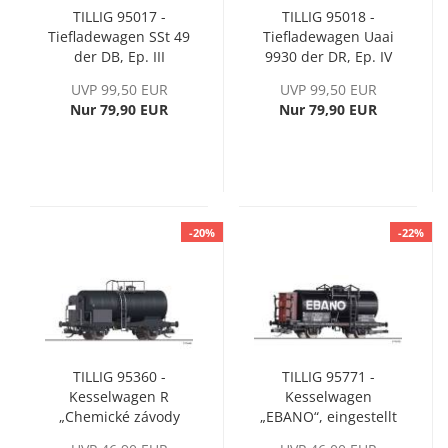
TILLIG 95017 -
TILLIG 95018 -
Tiefladewagen SSt 49
Tiefladewagen Uaai
der DB, Ep. III
9930 der DR, Ep. IV
UVP 99,50 EUR
UVP 99,50 EUR
Nur 79,90 EUR
Nur 79,90 EUR
-20%
-22%
TILLIG 95360 -
TILLIG 95771 -
Kesselwagen R
Kesselwagen
„Chemické závody
„EBANO“, eingestellt
Záluži“ der ČSD, Ep. III
bei der DRG