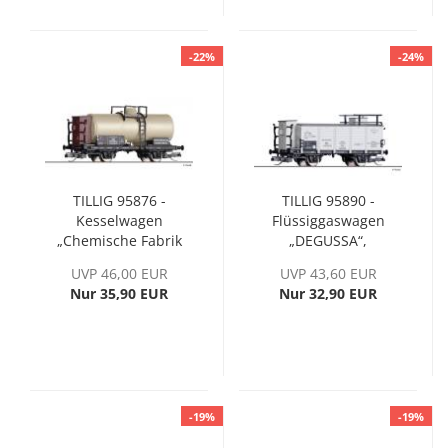
-22%
-24%
TILLIG 95876 -
TILLIG 95890 -
Kesselwagen
Flüssiggaswagen
„Chemische Fabrik
„DEGUSSA“,
Julius Jacob,
eingestellt bei der
UVP 46,00 EUR
UVP 43,60 EUR
Ammendorf“,
DRG
Nur 35,90 EUR
Nur 32,90 EUR
eingestellt bei der
DRG, Ep. II
-19%
-19%