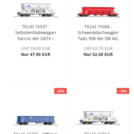
TILLIG 15337 -
TILLIG 15364 -
Selbstentladewagen
Schwenkdachwagen
Faccns der GATX /
Tads 958 der DB AG,
NRS / Basalt AG, Ep.
Ep. VI
UVP 59,90 EUR
UVP 65,70 EUR
VI
Nur 47,90 EUR
Nur 52,50 EUR
-25%
-19%