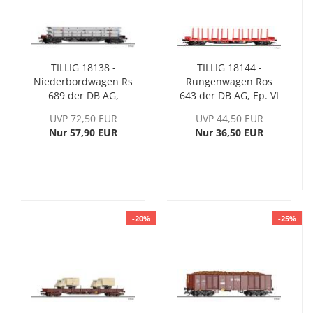
TILLIG 18138 -
TILLIG 18144 -
Niederbordwagen Rs
Rungenwagen Ros
689 der DB AG,
643 der DB AG, Ep. VI
beladen mit
UVP 72,50 EUR
UVP 44,50 EUR
Trogdeckenplatten,
Nur 57,90 EUR
Nur 36,50 EUR
Ep. VI
-20%
-25%