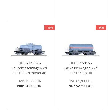
-16%
-14%
TILLIG 14987 -
TILLIG 15015 -
Säurekesselwagen Zd
Gaskesselwagen ZZd
der DR, vermietet an
der DR, Ep. III
VEB Chemische
UVP 41,50 EUR
UVP 61,90 EUR
Werke Buna, Ep. III
Nur 34,50 EUR
Nur 52,90 EUR