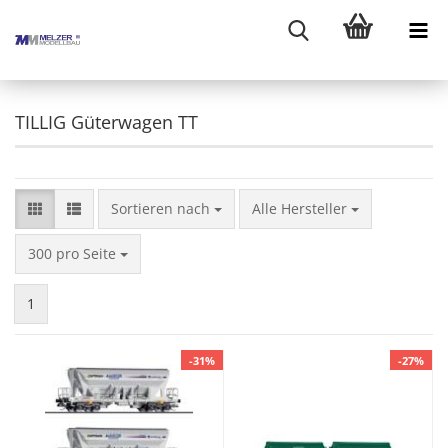
TILLIG Güterwagen TT
Sortieren nach
Sortieren nach
Alle Hersteller
pro Seite
300 pro Seite
1
-31%
-27%