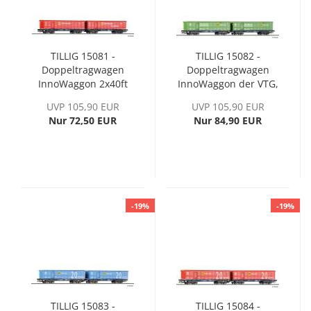
TILLIG 15081 -
TILLIG 15082 -
Doppeltragwagen
Doppeltragwagen
InnoWaggon 2x40ft
InnoWaggon der VTG,
der VTG, beladen mit
grün, Ep. VI
UVP 105,90 EUR
UVP 105,90 EUR
zwei ScrapTainer, Ep.
Nur 72,50 EUR
Nur 84,90 EUR
VI
-19%
-19%
TILLIG 15083 -
TILLIG 15084 -