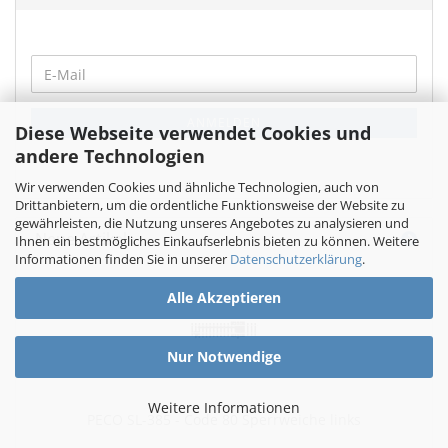
WEITER
E-
ZUR
Mail
NEWSLETTER-
ANMELDUNG
ANMELDEN
Diese Webseite verwendet Cookies und
andere Technologien
Wir verwenden Cookies und ähnliche Technologien, auch von
Drittanbietern, um die ordentliche Funktionsweise der Website zu
gewährleisten, die Nutzung unseres Angebotes zu analysieren und
Neue Artikel
Ihnen ein bestmögliches Einkaufserlebnis bieten zu können. Weitere
Informationen finden Sie in unserer
Datenschutzerklärung
.
Alle Akzeptieren
Nur Notwendige
Weitere Informationen
PECO SL-385 - Code 80 Sperrweiche links