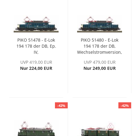
PIKO 51478 - E-Lok
PIKO 51480 - E-Lok
194 178 der DB, Ep.
194 178 der DB,
IV,
Wechselstromversion,
Wechselstromversion
Ep. IV, inkl. PIKO
UVP 419,00 EUR
UVP 479,00 EUR
Sound-Decoder
Nur 224,00 EUR
Nur 249,00 EUR
-42%
-42%