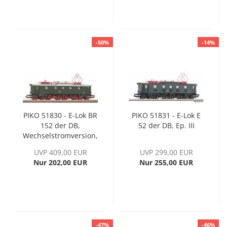
-50%
-14%
PIKO 51830 - E-Lok BR
PIKO 51831 - E-Lok E
152 der DB,
52 der DB, Ep. III
Wechselstromversion,
Ep. IV, inkl. PIKO
UVP 409,00 EUR
UVP 299,00 EUR
Sound-Decoder
Nur 202,00 EUR
Nur 255,00 EUR
-47%
-46%