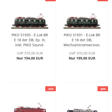
PIKO 51930 - E-Lok BR
PIKO 51931 - E-Lok BR
E 18 der DB, Ep. III,
E 18 der DB,
inkl. PIKO Sound-
Wechselstromversion,
Decoder
Ep. III, inkl. PIKO
UVP 370,00 EUR
UVP 370,00 EUR
Sound-Decoder
Nur 194,00 EUR
Nur 199,00 EUR
-43%
-40%