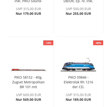
inkl. PIKO Sound-
DB/DR, Ep. IV, inkl.
Decoder
PIKO Sound-Decoder
UVP 315,00 EUR
UVP 500,00 EUR
Nur 179,00 EUR
Nur 255,00 EUR
-14%
-40%
PIKO 58152 - 4tlg.
PIKO 59846 -
Zugset Metropolitan
Elektrolok Rh 1216
BR 101 mit
der CD,
Personenwagen und
Wechselstromversion,
UVP 669,00 EUR
UVP 315,00 EUR
Steuerwagen der DB
Ep. VI, inkl. PIKO
Nur 569,00 EUR
Nur 189,00 EUR
AG, Ep. VI
Sound-Decoder