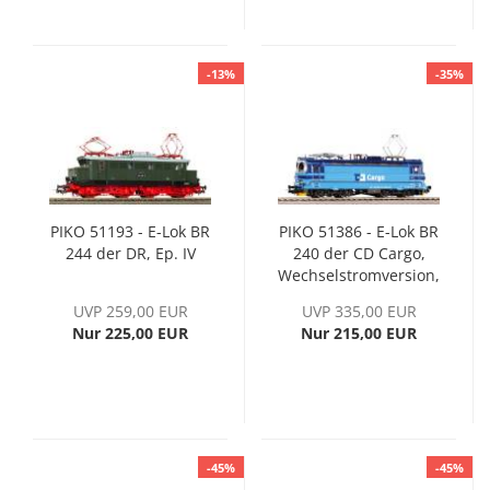
-13%
-35%
PIKO 51193 - E-Lok BR
PIKO 51386 - E-Lok BR
244 der DR, Ep. IV
240 der CD Cargo,
Wechselstromversion,
Ep. VI, inkl. PIKO
UVP 259,00 EUR
UVP 335,00 EUR
Sound-Decoder
Nur 225,00 EUR
Nur 215,00 EUR
-45%
-45%