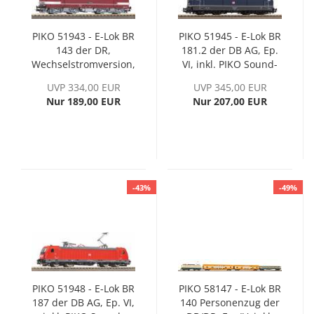
PIKO 51943 - E-Lok BR
PIKO 51945 - E-Lok BR
143 der DR,
181.2 der DB AG, Ep.
Wechselstromversion,
VI, inkl. PIKO Sound-
Ep. V, inkl. PIKO
Decoder
UVP 334,00 EUR
UVP 345,00 EUR
Sound-Decoder
Nur 189,00 EUR
Nur 207,00 EUR
-43%
-49%
PIKO 51948 - E-Lok BR
PIKO 58147 - E-Lok BR
187 der DB AG, Ep. VI,
140 Personenzug der