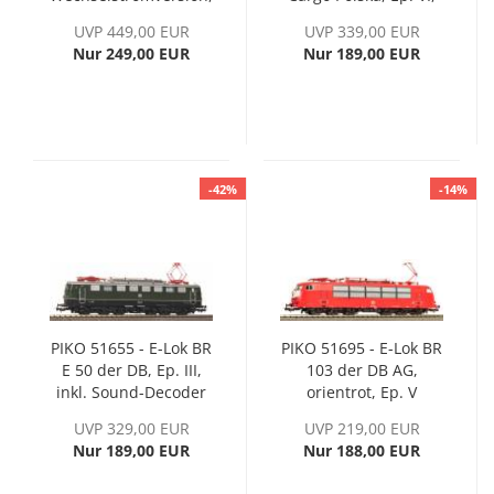
Ep. II, inkl. PIKO
inkl. PIKO Sound-
UVP 449,00 EUR
UVP 339,00 EUR
Sound-Decoder
Decoder
Nur 249,00 EUR
Nur 189,00 EUR
-42%
-14%
PIKO 51655 - E-Lok BR
PIKO 51695 - E-Lok BR
E 50 der DB, Ep. III,
103 der DB AG,
inkl. Sound-Decoder
orientrot, Ep. V
UVP 329,00 EUR
UVP 219,00 EUR
Nur 189,00 EUR
Nur 188,00 EUR