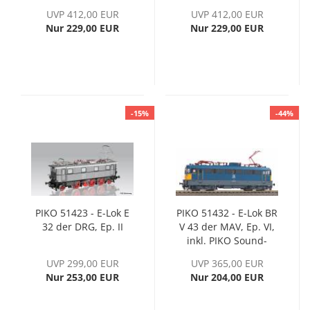
Ep. III, inkl. PIKO
Wechselstromversion,
UVP 412,00 EUR
UVP 412,00 EUR
Sound-Decoder
Ep. II, inkl. PIKO
Nur 229,00 EUR
Nur 229,00 EUR
Sound-Decoder
-15%
-44%
PIKO 51423 - E-Lok E
PIKO 51432 - E-Lok BR
32 der DRG, Ep. II
V 43 der MAV, Ep. VI,
inkl. PIKO Sound-
Decoder
UVP 299,00 EUR
UVP 365,00 EUR
Nur 253,00 EUR
Nur 204,00 EUR