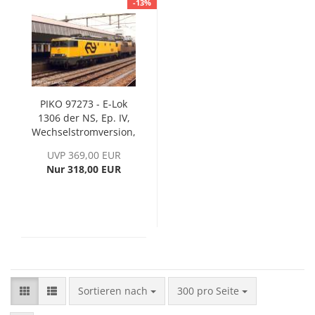
-13%
PIKO 97273 - E-Lok
1306 der NS, Ep. IV,
Wechselstromversion,
inkl. PIKO Sound-
UVP 369,00 EUR
Decoder
Nur 318,00 EUR
Sortieren nach
pro Seite
Sortieren nach
300 pro Seite