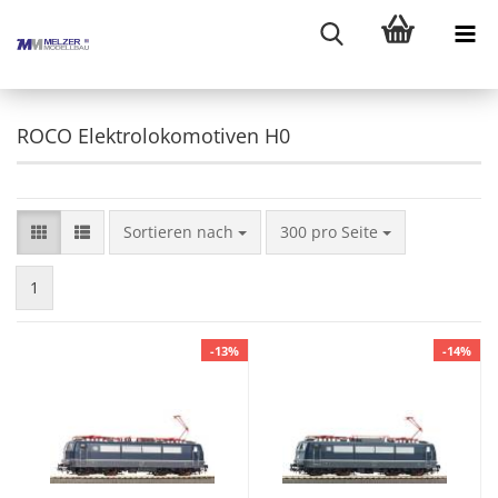
ROCO Elektrolokomotiven H0
Sortieren nach
pro Seite
Sortieren nach
300 pro Seite
1
-13%
-14%