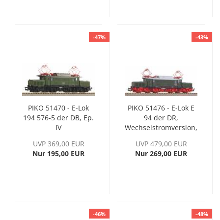
-47%
-43%
PIKO 51470 - E-Lok
PIKO 51476 - E-Lok E
194 576-5 der DB, Ep.
94 der DR,
IV
Wechselstromversion,
Ep. III, inkl. PIKO
UVP 369,00 EUR
UVP 479,00 EUR
Sound-Decoder
Nur 195,00 EUR
Nur 269,00 EUR
-46%
-48%