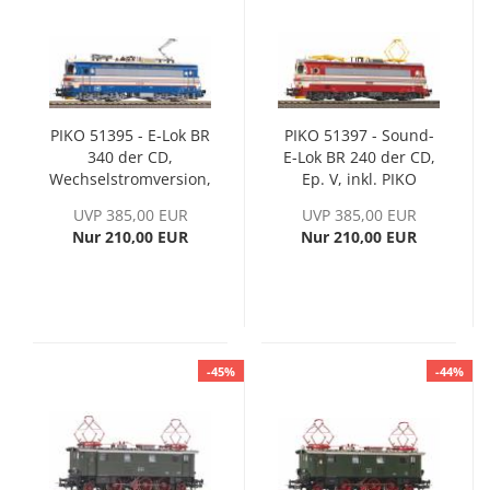
PIKO 51395 - E-Lok BR
PIKO 51397 - Sound-
340 der CD,
E-Lok BR 240 der CD,
Wechselstromversion,
Ep. V, inkl. PIKO
Ep. VI, inkl. PIKO
Sound-Decoder
UVP 385,00 EUR
UVP 385,00 EUR
Sound-Decoder
Nur 210,00 EUR
Nur 210,00 EUR
-45%
-44%