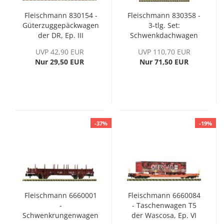
Fleischmann 830154 -
Fleischmann 830358 -
Güterzuggepäckwagen
3-tlg. Set:
der DR, Ep. III
Schwenkdachwagen
der DB AG, Ep. V
UVP 42,90 EUR
UVP 110,70 EUR
Nur 29,50 EUR
Nur 71,50 EUR
-37%
-19%
Fleischmann 6660001
Fleischmann 6660084
-
- Taschenwagen T5
Schwenkrungenwagen
der Wascosa, Ep. VI