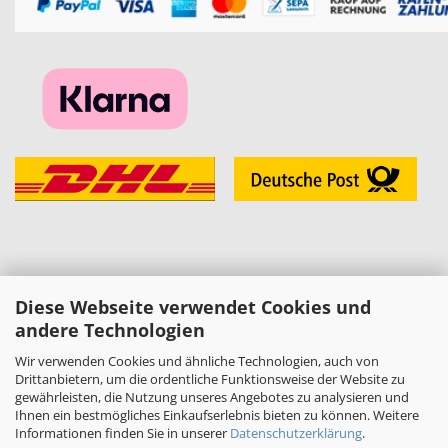
Diese Webseite verwendet Cookies und
KONTAKT
andere Technologien
»
Melzer Modellbau
Daniel Melzer
Wir verwenden Cookies und ähnliche Technologien, auch von
Alte Halberstädter Straße 22
Drittanbietern, um die ordentliche Funktionsweise der Website zu
38889 Blankenburg (Harz)
gewährleisten, die Nutzung unseres Angebotes zu analysieren und
»
Telefon: 03944-3665950
Ihnen ein bestmögliches Einkaufserlebnis bieten zu können. Weitere
Informationen finden Sie in unserer
Datenschutzerklärung
.
E-Mail:
shop[at]melzer-modellbau.de