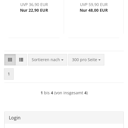
der DR, Ep. IV
UVP 36,90 EUR
UVP 59,90 EUR
Nur 22,90 EUR
Nur 48,00 EUR
Sortieren nach
pro Seite
Sortieren nach
300 pro Seite
1
1
bis
4
(von insgesamt
4
)
Login