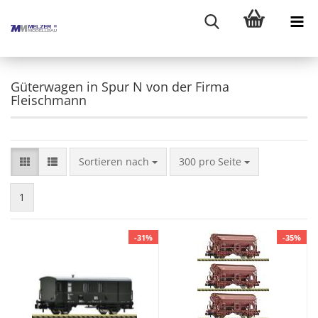
Güterwagen in Spur N von der Firma
Fleischmann
Sortieren nach
pro Seite
Sortieren nach
300 pro Seite
1
-31%
-35%