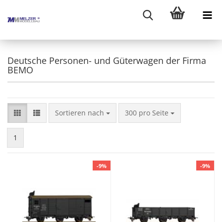
Deutsche Personen- und Güterwagen der Firma
BEMO
Sortieren nach
pro Seite
Sortieren nach
300 pro Seite
1
-9%
-9%