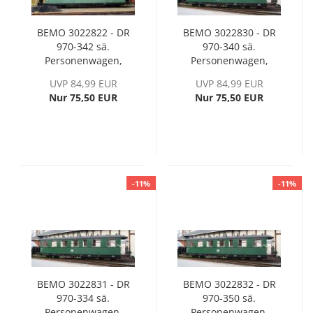
BEMO 3022822 - DR
BEMO 3022830 - DR
970-342 sä.
970-340 sä.
Personenwagen,
Personenwagen,
Holz-Wagenkasten,
Blech-Wagenkasten,
UVP 84,99 EUR
UVP 84,99 EUR
Ep. III
Ep. III
Nur 75,50 EUR
Nur 75,50 EUR
-11%
-11%
BEMO 3022831 - DR
BEMO 3022832 - DR
970-334 sä.
970-350 sä.
Personenwagen,
Personenwagen,