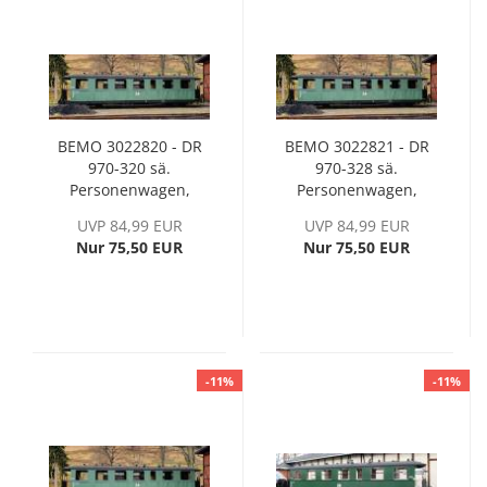
BEMO 3022820 - DR
BEMO 3022821 - DR
970-320 sä.
970-328 sä.
Personenwagen,
Personenwagen,
Holz-Wagenkasten,
Holz-Wagenkasten,
UVP 84,99 EUR
UVP 84,99 EUR
Ep. III
Ep. III
Nur 75,50 EUR
Nur 75,50 EUR
-11%
-11%