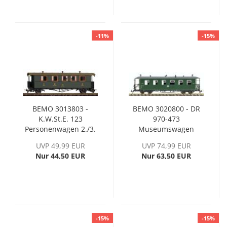
-11%
-15%
BEMO 3013803 -
BEMO 3020800 - DR
K.W.St.E. 123
970-473
Personenwagen 2./3.
Museumswagen
Klasse, Ep. I
Schönheide, Ep. V-VI
UVP 49,99 EUR
UVP 74,99 EUR
Nur 44,50 EUR
Nur 63,50 EUR
-15%
-15%