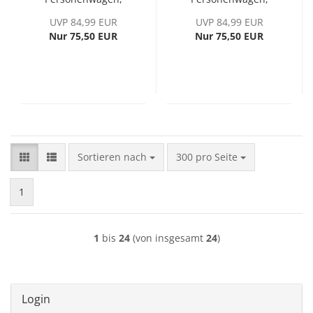
Blech-Wagenkasten,
Blech-Wagenkasten,
UVP 84,99 EUR
UVP 84,99 EUR
Ep. III
Ep. III
Nur 75,50 EUR
Nur 75,50 EUR
Sortieren nach
pro Seite
Sortieren nach
300 pro Seite
1
1
bis
24
(von insgesamt
24
)
Login