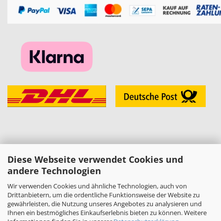
Diese Webseite verwendet Cookies und
KONTAKT
andere Technologien
»
Melzer Modellbau
Daniel Melzer
Wir verwenden Cookies und ähnliche Technologien, auch von
Alte Halberstädter Straße 22
Drittanbietern, um die ordentliche Funktionsweise der Website zu
38889 Blankenburg (Harz)
gewährleisten, die Nutzung unseres Angebotes zu analysieren und
»
Telefon: 03944-3665950
Ihnen ein bestmögliches Einkaufserlebnis bieten zu können. Weitere