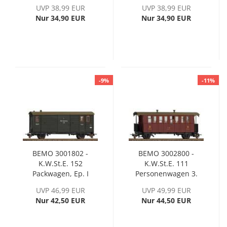
Schmalspurfahrzeuge,
UVP 38,99 EUR
UVP 38,99 EUR
Ep. III, H0
Nur 34,90 EUR
Nur 34,90 EUR
-9%
-11%
BEMO 3001802 -
BEMO 3002800 -
K.W.St.E. 152
K.W.St.E. 111
Packwagen, Ep. I
Personenwagen 3.
Klasse, Ep. I
UVP 46,99 EUR
UVP 49,99 EUR
Nur 42,50 EUR
Nur 44,50 EUR