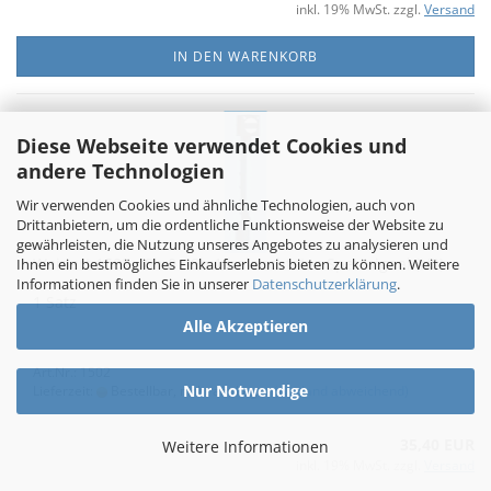
inkl. 19% MwSt. zzgl.
Versand
IN DEN WARENKORB
Diese Webseite verwendet Cookies und
andere Technologien
Wir verwenden Cookies und ähnliche Technologien, auch von
Drittanbietern, um die ordentliche Funktionsweise der Website zu
gewährleisten, die Nutzung unseres Angebotes zu analysieren und
Weinert 1502 - Sh 0 / Sh 1 beleuchtetes Sperrsignal (H0)
Ihnen ein bestmögliches Einkaufserlebnis bieten zu können. Weitere
Informationen finden Sie in unserer
Datenschutzerklärung
.
1 Satz
Alle Akzeptieren
Art.Nr.: 1502
Nur Notwendige
Lieferzeit:
Bestellbar, nicht am Lager
(Ausland abweichend)
35,40 EUR
Weitere Informationen
inkl. 19% MwSt. zzgl.
Versand