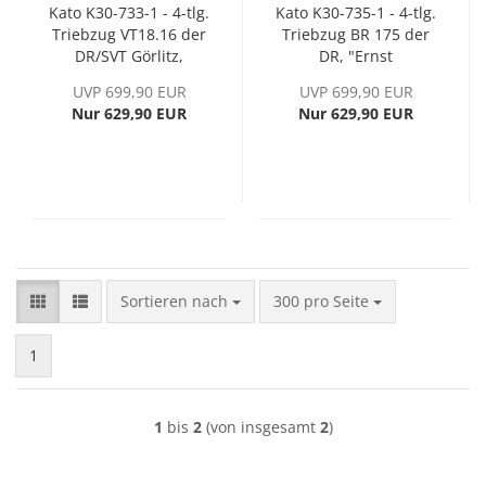
Kato K30-733-1 - 4-tlg.
Kato K30-735-1 - 4-tlg.
Triebzug VT18.16 der
Triebzug BR 175 der
DR/SVT Görlitz,
DR, "Ernst
Sound, Ep. VI
Thälmann", Sound,
UVP 699,90 EUR
UVP 699,90 EUR
Ep. IV
Nur 629,90 EUR
Nur 629,90 EUR
Sortieren nach
pro Seite
Sortieren nach
300 pro Seite
1
1
bis
2
(von insgesamt
2
)