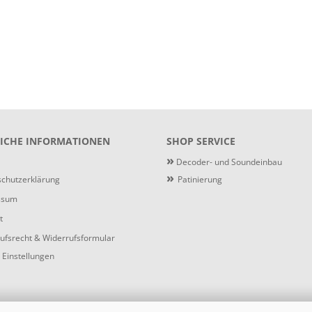
ICHE INFORMATIONEN
SHOP SERVICE
»
Decoder- und Soundeinbau
»
chutzerklärung
Patinierung
ssum
t
ufsrecht & Widerrufsformular
 Einstellungen