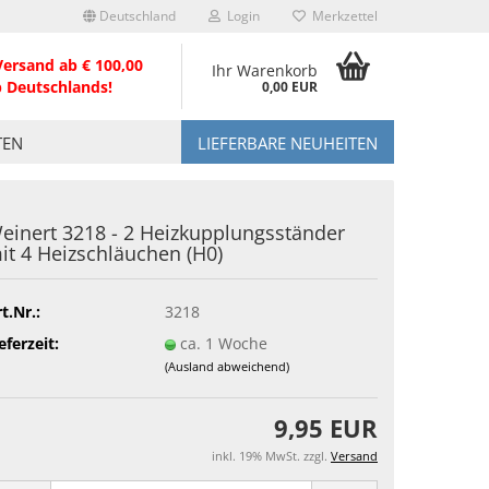
Deutschland
Login
Merkzettel
Versand ab € 100,00
Ihr Warenkorb
b Deutschlands!
0,00 EUR
TEN
LIEFERBARE NEUHEITEN
einert 3218 - 2 Heizkupplungsständer
it 4 Heizschläuchen (H0)
t.Nr.:
3218
eferzeit:
ca. 1 Woche
(Ausland abweichend)
9,95 EUR
inkl. 19% MwSt. zzgl.
Versand