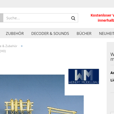
Kostenloser 
Suche...
innerhal
ZUBEHÖR
DECODER & SOUNDS
BÜCHER
NEUHEI
»
le & Zubehör
(H0)
W
m
Ar
Li