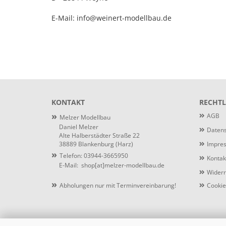
E-Mail: info@weinert-modellbau.de
KONTAKT
RECHTL
»
AGB
Melzer Modellbau
Daniel Melzer
Datens
Alte Halberstädter Straße 22
38889 Blankenburg (Harz)
Impre
»
Telefon: 03944-3665950
Kontak
E-Mail:
shop[at]melzer-modellbau.de
Widerr
»
Abholungen nur mit Terminvereinbarung!
Cookie