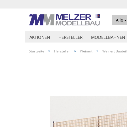
Alle
AKTIONEN
HERSTELLER
MODELLBAHNEN
»
»
»
Startseite
Hersteller
Weinert
Weinert Bautei