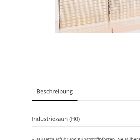
Beschreibung
Industriezaun (H0)
» Bausatzausführung:Kunststoffpfosten, Neusilberät