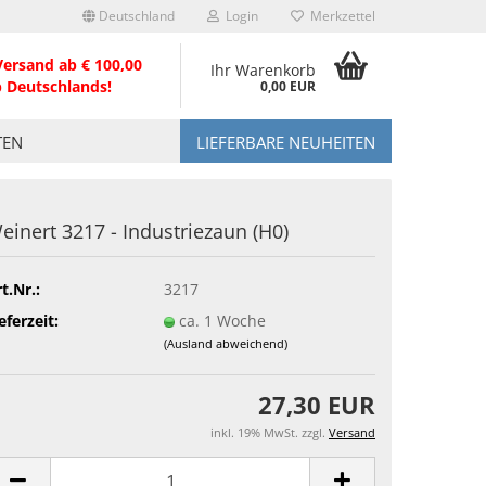
Deutschland
Login
Merkzettel
Versand ab € 100,00
Ihr Warenkorb
b Deutschlands!
0,00 EUR
TEN
LIEFERBARE NEUHEITEN
einert 3217 - Industriezaun (H0)
t.Nr.:
3217
eferzeit:
ca. 1 Woche
(Ausland abweichend)
27,30 EUR
inkl. 19% MwSt. zzgl.
Versand