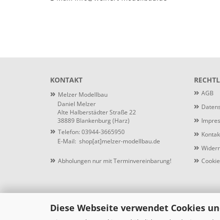
KONTAKT
RECHTL
»
AGB
Melzer Modellbau
Daniel Melzer
Datens
Alte Halberstädter Straße 22
38889 Blankenburg (Harz)
Impre
»
Telefon: 03944-3665950
Kontak
E-Mail:
shop[at]melzer-modellbau.de
Widerr
»
Abholungen nur mit Terminvereinbarung!
Cookie
Diese Webseite verwendet Cookies un