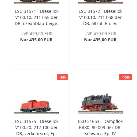
ESU 31571 - Diesellok
ESU 31572 - Diesellok
V100.10, 211 055 der
V100.10, 211 058 der
DB, ozeanblau-beige,
DB, altrot, Ep. IV,
Ep. IV, Sound + Rauch
Sound + Rauch
UVP 479,00 EUR
UVP 479,00 EUR
Nur 435,00 EUR
Nur 435,00 EUR
-8%
-10%
ESU 31575 - Diesellok
ESU 31653 - Dampflok
V100.20, 212 100 der
BR80, 80 009 der DR,
DB, verkehrsrot, Ep.
schwarz, Ep. IV