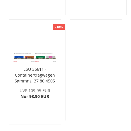
-10%
ESU 36611 -
Containertragwagen
Sgmmns, 37 80 4505
308-9 + 37 80 4505
UVP 109,95 EUR
392-3, D-AAEC, Ep. VI
Nur 98,90 EUR