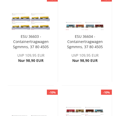
ESU 36603 -
ESU 36604 -
Containertragwagen
Containertragwagen
Sgmmns, 37 80 4505
Sgmmns, 37 80 4505
273-5 + 37 80 4505
358-4 + 37 80 4505
UVP 109,95 EUR
UVP 109,95 EUR
283-8, D-AAEC, Ep. VI
391-5, D-AAEC, Ep. VI
Nur 98,90 EUR
Nur 98,90 EUR
-10%
-10%