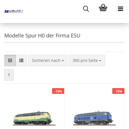
Modelle Spur H0 der Firma ESU
Sortieren nach
pro Seite
Sortieren nach
300 pro Seite
1
-12%
-12%