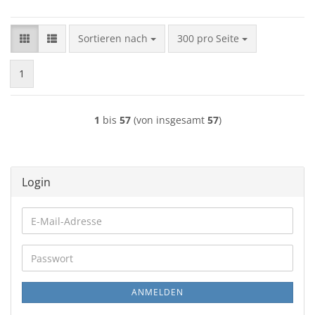
Sortieren nach
pro Seite
Sortieren nach
300 pro Seite
1
1
bis
57
(von insgesamt
57
)
Login
E-
Mail-
Adresse
Passwort
ANMELDEN