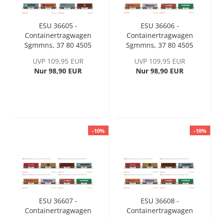
ESU 36605 -
ESU 36606 -
Containertragwagen
Containertragwagen
Sgmmns, 37 80 4505
Sgmmns, 37 80 4505
418-6 + 37 80 4505
311-3 + 37 80 4505
UVP 109,95 EUR
UVP 109,95 EUR
440-0, D-AAEC, Ep. VI
318-8, D-AAEC, Ep. VI
Nur 98,90 EUR
Nur 98,90 EUR
-10%
-10%
ESU 36607 -
ESU 36608 -
Containertragwagen
Containertragwagen