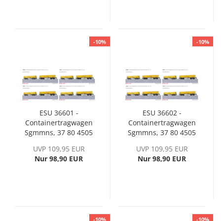
-10%
-10%
ESU 36601 -
ESU 36602 -
Containertragwagen
Containertragwagen
Sgmmns, 37 80 4505
Sgmmns, 37 80 4505
265-1 + 37 80 4505
316-2 + 37 80 4505
UVP 109,95 EUR
UVP 109,95 EUR
309-7, D-AAEC, Ep. VI
384-0, D-AAEC, Ep. VI
Nur 98,90 EUR
Nur 98,90 EUR
-10%
-10%