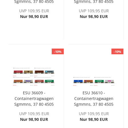
Sgmmns, 37 80 4505
Sgmmns, 37 80 4505
321-2 + 37 80 4505
332-9 + 37 80 4505
UVP 109,95 EUR
UVP 109,95 EUR
400-4, D-AAEC, Ep. VI
354-3, D-AAEC, Ep. VI
Nur 98,90 EUR
Nur 98,90 EUR
-10%
-10%
ESU 36609 -
ESU 36610 -
Containertragwagen
Containertragwagen
Sgmmns, 37 80 4505
Sgmmns, 37 80 4505
399-8 + 37 80 4505
284-2 + 37 80 4505
UVP 109,95 EUR
UVP 109,95 EUR
567-0, D-AAEC, Ep. VI
388-1, D-AAEC, Ep. VI
Nur 98,90 EUR
Nur 98,90 EUR