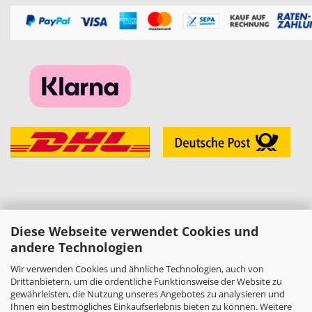
Diese Webseite verwendet Cookies und
KONTAKT
andere Technologien
»
Melzer Modellbau
Daniel Melzer
Wir verwenden Cookies und ähnliche Technologien, auch von
Alte Halberstädter Straße 22
Drittanbietern, um die ordentliche Funktionsweise der Website zu
38889 Blankenburg (Harz)
gewährleisten, die Nutzung unseres Angebotes zu analysieren und
»
Telefon: 03944-3665950
Ihnen ein bestmögliches Einkaufserlebnis bieten zu können. Weitere