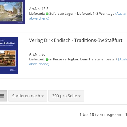
Art.Nr.: 42-5
Lieferzeit:
Sofort ab Lager – Lieferzeit 1–3 Werktage
(Ausla
abweichend)
Verlag Dirk Endisch - Traditions-Bw Staßfurt
Art.Nr.: 86
Lieferzeit:
in Kürze verfügbar, beim Hersteller bestellt
(Ausl
abweichend)
Sortieren nach
pro Seite
Sortieren nach
300 pro Seite
1
bis
13
(von insgesamt