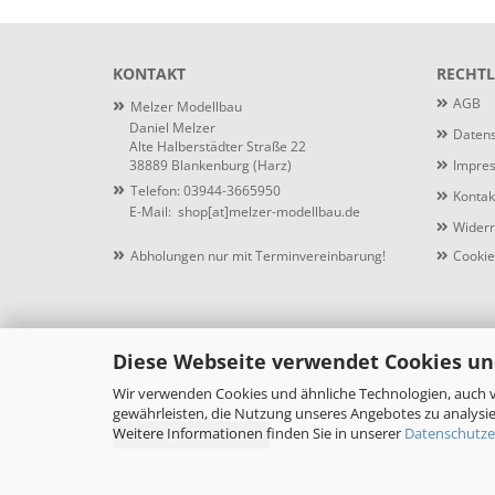
KONTAKT
RECHTL
»
AGB
Melzer Modellbau
Daniel Melzer
Datens
Alte Halberstädter Straße 22
38889 Blankenburg (Harz)
Impre
»
Telefon: 03944-3665950
Kontak
E-Mail:
shop[at]melzer-modellbau.de
Widerr
»
Abholungen nur mit Terminvereinbarung!
Cookie
Diese Webseite verwendet Cookies un
Wir verwenden Cookies und ähnliche Technologien, auch v
gewährleisten, die Nutzung unseres Angebotes zu analysie
Weitere Informationen finden Sie in unserer
Datenschutze
Vertrag widerrufen