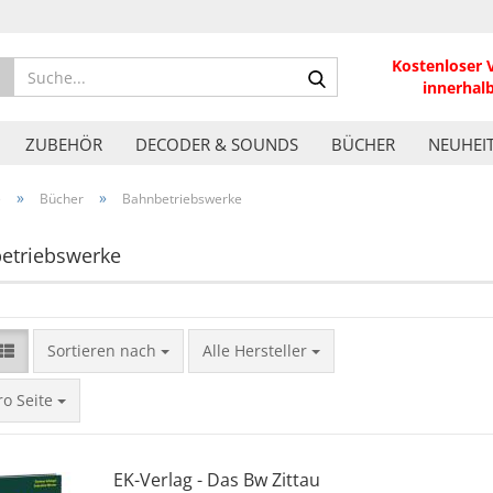
Kostenloser 
Suche...
innerhal
ZUBEHÖR
DECODER & SOUNDS
BÜCHER
NEUHEI
»
»
e
Bücher
Bahnbetriebswerke
etriebswerke
Sortieren nach
Sortieren nach
Alle Hersteller
ite
ro Seite
EK-Verlag - Das Bw Zittau