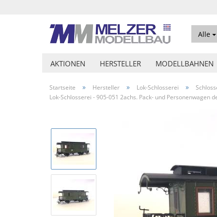
Alle
AKTIONEN
HERSTELLER
MODELLBAHNEN
»
»
»
Startseite
Hersteller
Lok-Schlosserei
Schloss
Lok-Schlosserei - 905-051 2achs. Pack- und Personenwagen 