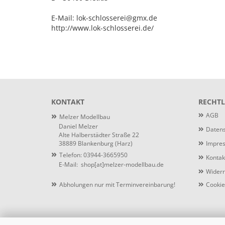
E-Mail: lok-schlosserei@gmx.de
http://www.lok-schlosserei.de/
KONTAKT
RECHTL
»
AGB
Melzer Modellbau
Daniel Melzer
Datens
Alte Halberstädter Straße 22
38889 Blankenburg (Harz)
Impre
»
Telefon: 03944-3665950
Kontak
E-Mail:
shop[at]melzer-modellbau.de
Widerr
»
Abholungen nur mit Terminvereinbarung!
Cookie