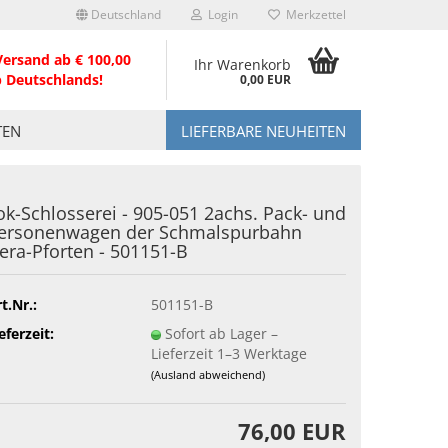
Deutschland
Login
Merkzettel
Versand ab € 100,00
Ihr Warenkorb
b Deutschlands!
0,00 EUR
TEN
LIEFERBARE NEUHEITEN
ok-Schlosserei - 905-051 2achs. Pack- und
ersonenwagen der Schmalspurbahn
era-Pforten - 501151-B
t.Nr.:
501151-B
eferzeit:
Sofort ab Lager –
Lieferzeit 1–3 Werktage
(Ausland abweichend)
76,00 EUR