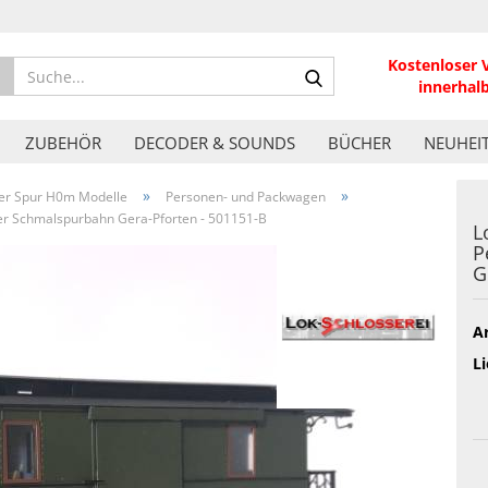
Kostenloser 
Suche...
innerhal
ZUBEHÖR
DECODER & SOUNDS
BÜCHER
NEUHEI
»
»
er Spur H0m Modelle
Personen- und Packwagen
der Schmalspurbahn Gera-Pforten - 501151-B
L
P
G
Ar
Li