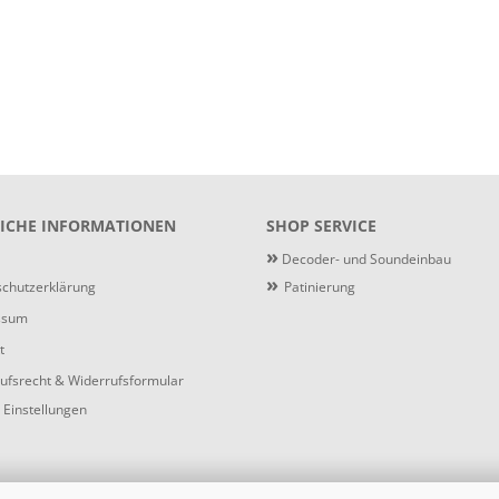
ICHE INFORMATIONEN
SHOP SERVICE
»
Decoder- und Soundeinbau
»
chutzerklärung
Patinierung
ssum
t
ufsrecht & Widerrufsformular
 Einstellungen