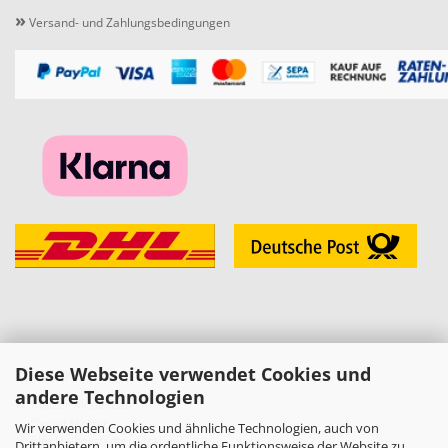
»
Versand- und Zahlungsbedingungen
Diese Webseite verwendet Cookies und
KONTAKT
andere Technologien
»
Melzer Modellbau
Daniel Melzer
Wir verwenden Cookies und ähnliche Technologien, auch von
Alte Halberstädter Straße 22
Drittanbietern, um die ordentliche Funktionsweise der Website zu