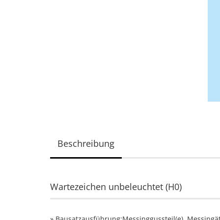
Beschreibung
Wartezeichen unbeleuchtet (H0)
» Bausatzausführung:Messinggussteil(e), Messingätz