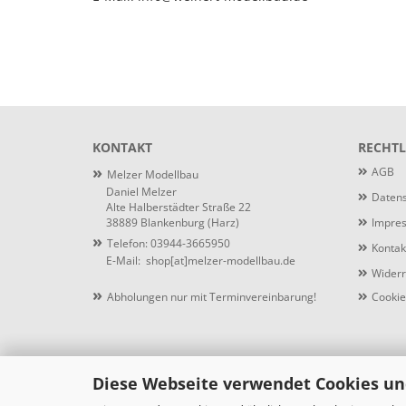
KONTAKT
RECHTL
»
AGB
Melzer Modellbau
Daniel Melzer
Datens
Alte Halberstädter Straße 22
38889 Blankenburg (Harz)
Impre
»
Telefon: 03944-3665950
Kontak
E-Mail:
shop[at]melzer-modellbau.de
Widerr
»
Abholungen nur mit Terminvereinbarung!
Cookie
Diese Webseite verwendet Cookies un