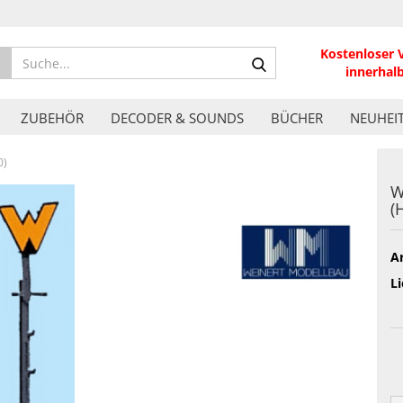
Kostenloser 
Suche...
innerhal
ZUBEHÖR
DECODER & SOUNDS
BÜCHER
NEUHEI
0)
W
(
Ar
Li