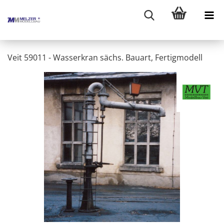
Veit 59011 - Wasserkran sächs. Bauart, Fertigmodell