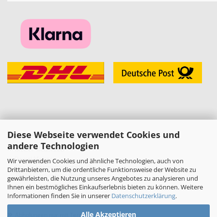
Diese Webseite verwendet Cookies und
KONTAKT
andere Technologien
»
Melzer Modellbau
Daniel Melzer
Wir verwenden Cookies und ähnliche Technologien, auch von
Alte Halberstädter Straße 22
Drittanbietern, um die ordentliche Funktionsweise der Website zu
38889 Blankenburg (Harz)
gewährleisten, die Nutzung unseres Angebotes zu analysieren und
»
Telefon: 03944-3665950
Ihnen ein bestmögliches Einkaufserlebnis bieten zu können. Weitere
Informationen finden Sie in unserer
Datenschutzerklärung
.
E-Mail:
shop[at]melzer-modellbau.de
»
Alle Akzeptieren
Abholungen nur mit Terminvereinbarung!