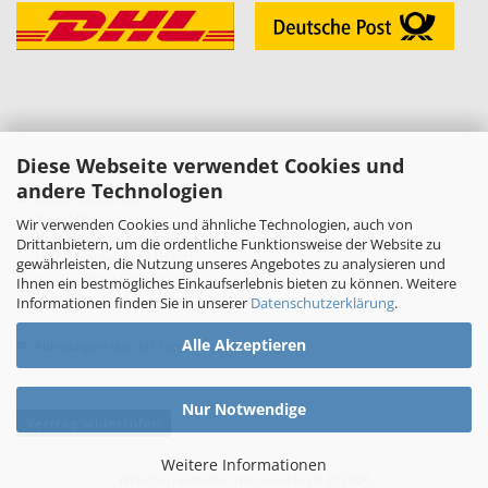
Diese Webseite verwendet Cookies und
KONTAKT
andere Technologien
»
Melzer Modellbau
Daniel Melzer
Wir verwenden Cookies und ähnliche Technologien, auch von
Alte Halberstädter Straße 22
Drittanbietern, um die ordentliche Funktionsweise der Website zu
38889 Blankenburg (Harz)
gewährleisten, die Nutzung unseres Angebotes zu analysieren und
»
Telefon: 03944-3665950
Ihnen ein bestmögliches Einkaufserlebnis bieten zu können. Weitere
Informationen finden Sie in unserer
Datenschutzerklärung
.
E-Mail:
shop[at]melzer-modellbau.de
»
Alle Akzeptieren
Abholungen nur mit Terminvereinbarung!
Nur Notwendige
Vertrag widerrufen
Weitere Informationen
Webshop erstellen
mit Gambio.de © 2026