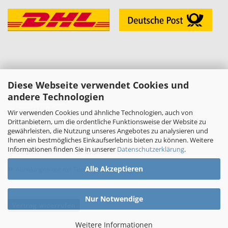
Diese Webseite verwendet Cookies und
KONTAKT
andere Technologien
»
Melzer Modellbau
Daniel Melzer
Wir verwenden Cookies und ähnliche Technologien, auch von
Alte Halberstädter Straße 22
Drittanbietern, um die ordentliche Funktionsweise der Website zu
38889 Blankenburg (Harz)
gewährleisten, die Nutzung unseres Angebotes zu analysieren und
»
Telefon: 03944-3665950
Ihnen ein bestmögliches Einkaufserlebnis bieten zu können. Weitere
Informationen finden Sie in unserer
Datenschutzerklärung
.
E-Mail:
shop[at]melzer-modellbau.de
»
Alle Akzeptieren
Abholungen nur mit Terminvereinbarung!
Nur Notwendige
Vertrag widerrufen
Weitere Informationen