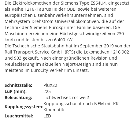
Die Elektrolokomotiven der Siemens Type ES64U4, eingesetzt
als Reihe 1216 (Taurus III) der ÖBB, sowie bei weiteren
europäischen Eisenbahnverkehrsunternehmen, sind
Mehrsystem-Drehstrom-Universallokomotiven, die auf der
Technik der Siemens-EuroSprinter-Familie basieren. Die
Maschinen erreichen eine Höchstgeschwindigkeit von 230
km/h und leisten bis zu 6.400 kW.
Die Tschechische Staatsbahn hat im September 2019 von der
Rail Transport Service GmbH (RTS) die Lokomotiven 1216 902
und 903 gekauft. Nach einer gründlichen Revision und
Neulackierung im aktuellen Najbrt-Design sind sie nun
meistens im EuroCity-Verkehr im Einsatz.
Schnittstelle:
PluX22
LüP (mm):
225
Beleuchtung:
Lichtwechsel: rot-weiß
Kupplungsschacht nach NEM mit KK-
Kupplungssystem:
Kinematik
Leuchtmittel:
LED