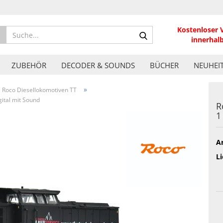
Kostenloser 
Suche...
innerhal
ZUBEHÖR
DECODER & SOUNDS
BÜCHER
NEUHEI
»
Roco Diesellokomotiven TT
gital mit Sound
R
1
Ar
Li