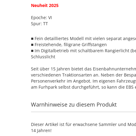
Neuheit 2025
Epoche: VI
Spur: TT
■ Fein detailliertes Modell mit vielen separat anges
■ Freistehende, filigrane Griffstangen
■ Im Digitalbetrieb mit schaltbarem Rangierlicht (b
Schlusslicht
Seit über 15 Jahren bietet das Eisenbahnunterneh
verschiedenen Traktionsarten an. Neben der Bes
Personenverkehr im Angebot. Im eigenen Fahrzeugw
am Furhpark selbst durchgeführt, so kann die EBS 
Warnhinweise zu diesem Produkt
Dieser Artikel ist für erwachsene Sammler und Mod
14 Jahren!