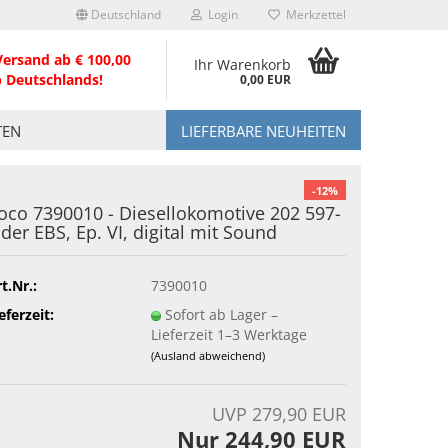
Deutschland
Login
Merkzettel
Versand ab € 100,00
Ihr Warenkorb
b Deutschlands!
0,00 EUR
TEN
LIEFERBARE NEUHEITEN
-12%
oco 7390010 - Diesellokomotive 202 597-
 der EBS, Ep. VI, digital mit Sound
t.Nr.:
7390010
eferzeit:
Sofort ab Lager –
Lieferzeit 1–3 Werktage
(Ausland abweichend)
UVP 279,90 EUR
Nur 244,90 EUR