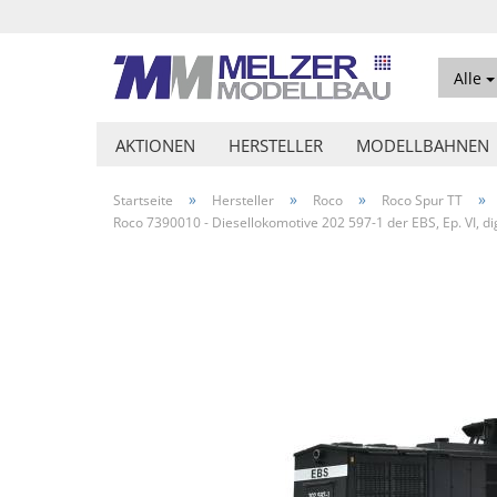
Alle
AKTIONEN
HERSTELLER
MODELLBAHNEN
»
»
»
»
Startseite
Hersteller
Roco
Roco Spur TT
Roco 7390010 - Diesellokomotive 202 597-1 der EBS, Ep. VI, di