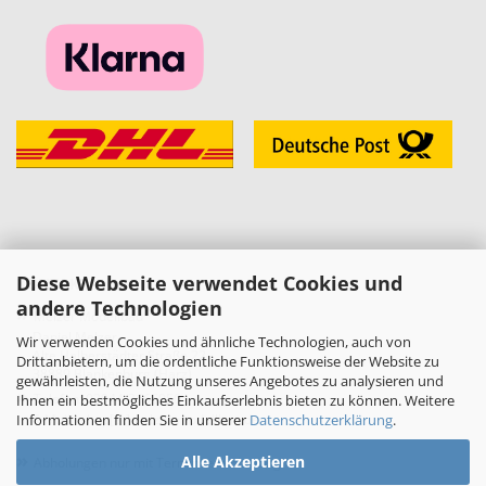
Diese Webseite verwendet Cookies und
KONTAKT
andere Technologien
»
Melzer Modellbau
Daniel Melzer
Wir verwenden Cookies und ähnliche Technologien, auch von
Alte Halberstädter Straße 22
Drittanbietern, um die ordentliche Funktionsweise der Website zu
38889 Blankenburg (Harz)
gewährleisten, die Nutzung unseres Angebotes zu analysieren und
»
Telefon: 03944-3665950
Ihnen ein bestmögliches Einkaufserlebnis bieten zu können. Weitere
Informationen finden Sie in unserer
Datenschutzerklärung
.
E-Mail:
shop[at]melzer-modellbau.de
»
Alle Akzeptieren
Abholungen nur mit Terminvereinbarung!