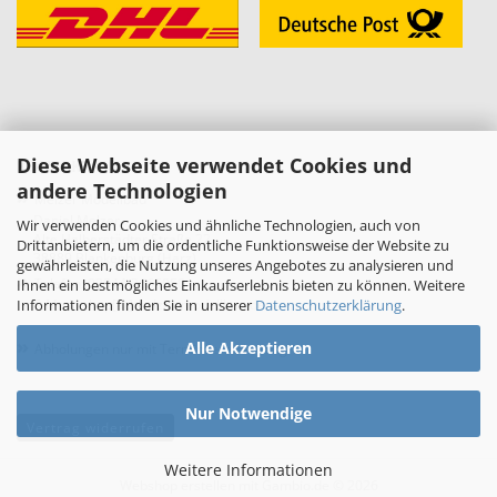
Diese Webseite verwendet Cookies und
KONTAKT
andere Technologien
»
Melzer Modellbau
Daniel Melzer
Wir verwenden Cookies und ähnliche Technologien, auch von
Alte Halberstädter Straße 22
Drittanbietern, um die ordentliche Funktionsweise der Website zu
38889 Blankenburg (Harz)
gewährleisten, die Nutzung unseres Angebotes zu analysieren und
»
Telefon: 03944-3665950
Ihnen ein bestmögliches Einkaufserlebnis bieten zu können. Weitere
Informationen finden Sie in unserer
Datenschutzerklärung
.
E-Mail:
shop[at]melzer-modellbau.de
»
Alle Akzeptieren
Abholungen nur mit Terminvereinbarung!
Nur Notwendige
Vertrag widerrufen
Weitere Informationen
Webshop erstellen
mit Gambio.de © 2026