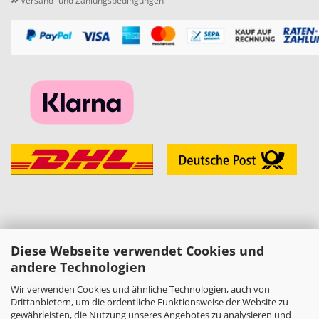
Versand- und Zahlungsbedingungen
Diese Webseite verwendet Cookies und
KONTAKT
andere Technologien
»
Melzer Modellbau
Daniel Melzer
Wir verwenden Cookies und ähnliche Technologien, auch von
Alte Halberstädter Straße 22
Drittanbietern, um die ordentliche Funktionsweise der Website zu
38889 Blankenburg (Harz)
gewährleisten, die Nutzung unseres Angebotes zu analysieren und