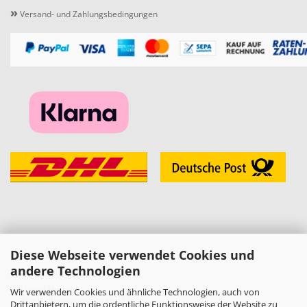
»
Versand- und Zahlungsbedingungen
Diese Webseite verwendet Cookies und
KONTAKT
andere Technologien
»
Melzer Modellbau
Daniel Melzer
Wir verwenden Cookies und ähnliche Technologien, auch von
Alte Halberstädter Straße 22
Drittanbietern, um die ordentliche Funktionsweise der Website zu