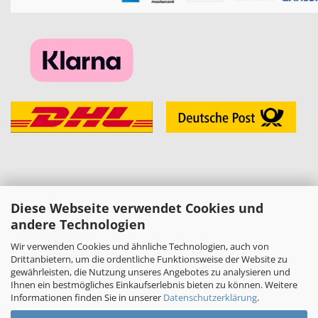
Diese Webseite verwendet Cookies und
KONTAKT
andere Technologien
»
Melzer Modellbau
Daniel Melzer
Wir verwenden Cookies und ähnliche Technologien, auch von
Alte Halberstädter Straße 22
Drittanbietern, um die ordentliche Funktionsweise der Website zu
38889 Blankenburg (Harz)
gewährleisten, die Nutzung unseres Angebotes zu analysieren und
»
Telefon: 03944-3665950
Ihnen ein bestmögliches Einkaufserlebnis bieten zu können. Weitere
Informationen finden Sie in unserer
Datenschutzerklärung
.
E-Mail:
shop[at]melzer-modellbau.de