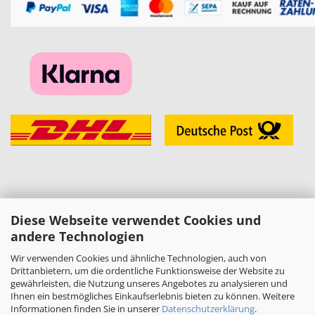
Diese Webseite verwendet Cookies und
KONTAKT
andere Technologien
»
Melzer Modellbau
Daniel Melzer
Wir verwenden Cookies und ähnliche Technologien, auch von
Alte Halberstädter Straße 22
Drittanbietern, um die ordentliche Funktionsweise der Website zu
38889 Blankenburg (Harz)
gewährleisten, die Nutzung unseres Angebotes zu analysieren und
»
Telefon: 03944-3665950
Ihnen ein bestmögliches Einkaufserlebnis bieten zu können. Weitere
Informationen finden Sie in unserer
Datenschutzerklärung
.
E-Mail:
shop[at]melzer-modellbau.de