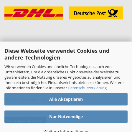
Diese Webseite verwendet Cookies und
KONTAKT
andere Technologien
»
Melzer Modellbau
Daniel Melzer
Wir verwenden Cookies und ähnliche Technologien, auch von
Alte Halberstädter Straße 22
Drittanbietern, um die ordentliche Funktionsweise der Website zu
38889 Blankenburg (Harz)
gewährleisten, die Nutzung unseres Angebotes zu analysieren und
»
Telefon: 03944-3665950
Ihnen ein bestmögliches Einkaufserlebnis bieten zu können. Weitere
Informationen finden Sie in unserer
Datenschutzerklärung
.
E-Mail:
shop[at]melzer-modellbau.de
»
Alle Akzeptieren
Abholungen nur mit Terminvereinbarung!
Nur Notwendige
Vertrag widerrufen
Weitere Informationen