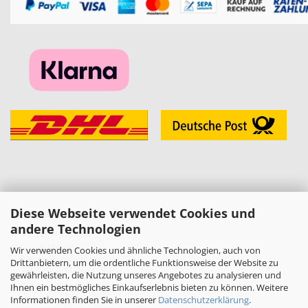
Diese Webseite verwendet Cookies und
KONTAKT
andere Technologien
»
Melzer Modellbau
Daniel Melzer
Wir verwenden Cookies und ähnliche Technologien, auch von
Alte Halberstädter Straße 22
Drittanbietern, um die ordentliche Funktionsweise der Website zu
38889 Blankenburg (Harz)
gewährleisten, die Nutzung unseres Angebotes zu analysieren und
»
Telefon: 03944-3665950
Ihnen ein bestmögliches Einkaufserlebnis bieten zu können. Weitere
Informationen finden Sie in unserer
Datenschutzerklärung
.
E-Mail:
shop[at]melzer-modellbau.de