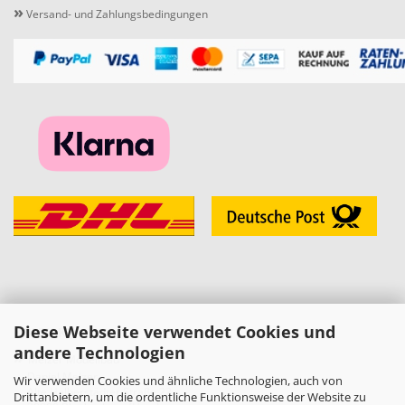
»
Versand- und Zahlungsbedingungen
Diese Webseite verwendet Cookies und
KONTAKT
andere Technologien
»
Melzer Modellbau
Daniel Melzer
Wir verwenden Cookies und ähnliche Technologien, auch von
Alte Halberstädter Straße 22
Drittanbietern, um die ordentliche Funktionsweise der Website zu