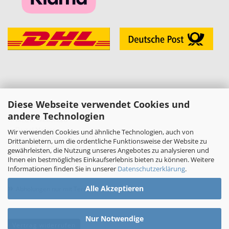
Diese Webseite verwendet Cookies und
KONTAKT
andere Technologien
»
Melzer Modellbau
Daniel Melzer
Wir verwenden Cookies und ähnliche Technologien, auch von
Alte Halberstädter Straße 22
Drittanbietern, um die ordentliche Funktionsweise der Website zu
38889 Blankenburg (Harz)
gewährleisten, die Nutzung unseres Angebotes zu analysieren und
»
Telefon: 03944-3665950
Ihnen ein bestmögliches Einkaufserlebnis bieten zu können. Weitere
Informationen finden Sie in unserer
Datenschutzerklärung
.
E-Mail:
shop[at]melzer-modellbau.de
»
Alle Akzeptieren
Abholungen nur mit Terminvereinbarung!
Nur Notwendige
Vertrag widerrufen