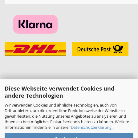
Diese Webseite verwendet Cookies und
KONTAKT
andere Technologien
»
Melzer Modellbau
Daniel Melzer
Wir verwenden Cookies und ähnliche Technologien, auch von
Alte Halberstädter Straße 22
Drittanbietern, um die ordentliche Funktionsweise der Website zu
38889 Blankenburg (Harz)
gewährleisten, die Nutzung unseres Angebotes zu analysieren und
»
Telefon: 03944-3665950
Ihnen ein bestmögliches Einkaufserlebnis bieten zu können. Weitere
Informationen finden Sie in unserer
Datenschutzerklärung
.
E-Mail:
shop[at]melzer-modellbau.de