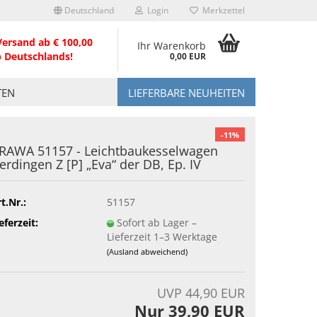
Deutschland
Login
Merkzettel
Versand ab € 100,00
Ihr Warenkorb
b Deutschlands!
0,00 EUR
TEN
LIEFERBARE NEUHEITEN
-11%
RAWA 51157 - Leichtbaukesselwagen
erdingen Z [P] „Eva“ der DB, Ep. IV
t.Nr.:
51157
eferzeit:
Sofort ab Lager –
Lieferzeit 1–3 Werktage
(Ausland abweichend)
UVP 44,90 EUR
Nur 39,90 EUR