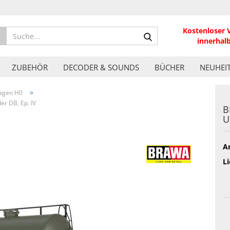
Kostenloser 
Suche...
innerhal
ZUBEHÖR
DECODER & SOUNDS
BÜCHER
NEUHEI
»
agen H0
r DB, Ep. IV
B
U
Ar
Li