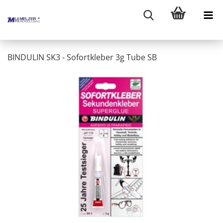
BINDULIN SK3 - Sofortkleber 3g Tube SB