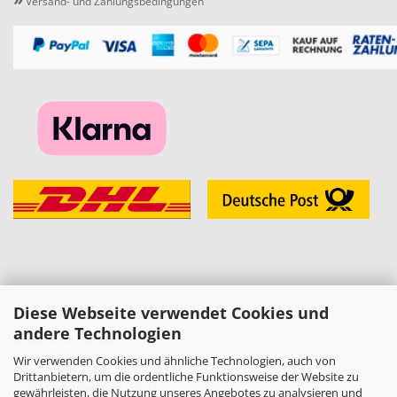
Versand- und Zahlungsbedingungen
Diese Webseite verwendet Cookies und
KONTAKT
andere Technologien
»
Melzer Modellbau
Daniel Melzer
Wir verwenden Cookies und ähnliche Technologien, auch von
Alte Halberstädter Straße 22
Drittanbietern, um die ordentliche Funktionsweise der Website zu
38889 Blankenburg (Harz)
gewährleisten, die Nutzung unseres Angebotes zu analysieren und