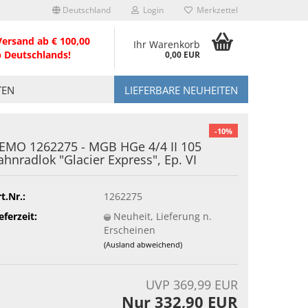
Deutschland
Login
Merkzettel
Versand ab € 100,00
Ihr Warenkorb
b Deutschlands!
0,00 EUR
TEN
LIEFERBARE NEUHEITEN
-10%
EMO 1262275 - MGB HGe 4/4 II 105
ahnradlok "Glacier Express", Ep. VI
t.Nr.:
1262275
eferzeit:
Neuheit, Lieferung n.
Erscheinen
(Ausland abweichend)
UVP 369,99 EUR
Nur 332,90 EUR