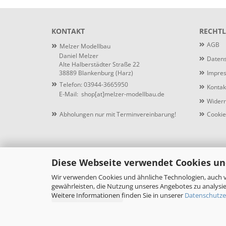
KONTAKT
RECHTL
»
AGB
Melzer Modellbau
Daniel Melzer
Datens
Alte Halberstädter Straße 22
38889 Blankenburg (Harz)
Impre
»
Telefon: 03944-3665950
Kontak
E-Mail:
shop[at]melzer-modellbau.de
Widerr
»
Abholungen nur mit Terminvereinbarung!
Cookie
Diese Webseite verwendet Cookies un
Wir verwenden Cookies und ähnliche Technologien, auch v
gewährleisten, die Nutzung unseres Angebotes zu analysie
Weitere Informationen finden Sie in unserer
Datenschutze
Vertrag widerrufen