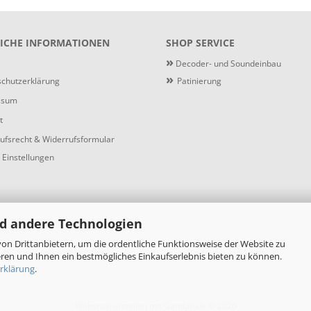
ICHE INFORMATIONEN
SHOP SERVICE
»
Decoder- und Soundeinbau
»
chutzerklärung
Patinierung
ssum
t
ufsrecht & Widerrufsformular
 Einstellungen
d andere Technologien
on Drittanbietern, um die ordentliche Funktionsweise der Website zu
ren und Ihnen ein bestmögliches Einkaufserlebnis bieten zu können.
rklärung
.
Webshop erstellen
mit Gambio.de © 2026