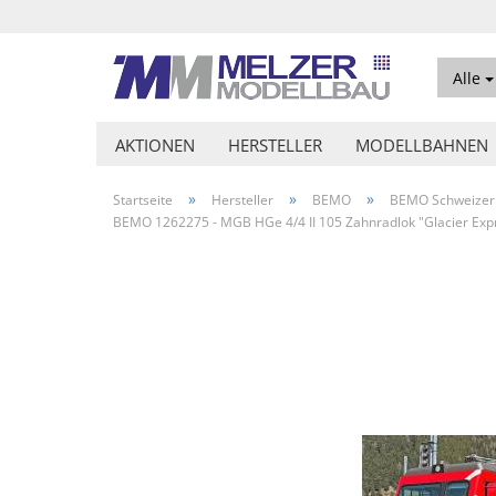
Alle
AKTIONEN
HERSTELLER
MODELLBAHNEN
»
»
»
Startseite
Hersteller
BEMO
BEMO Schweizer
BEMO 1262275 - MGB HGe 4/4 II 105 Zahnradlok "Glacier Expre