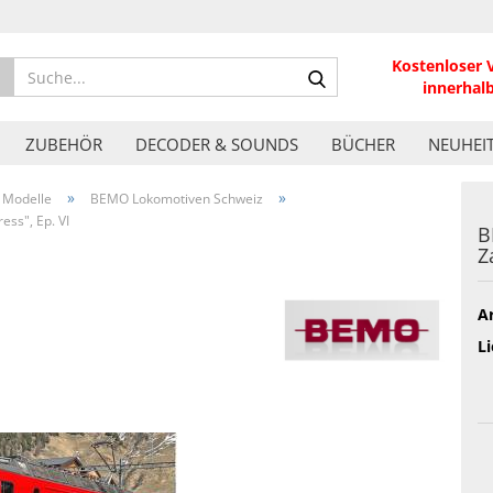
Kostenloser 
Suche...
innerhal
ZUBEHÖR
DECODER & SOUNDS
BÜCHER
NEUHEI
»
»
 Modelle
BEMO Lokomotiven Schweiz
ss", Ep. VI
B
Z
Ar
Li