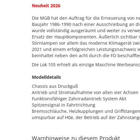
Neuheit 2026
Die MGB hat den Auftrag für die Erneuerung von n
Baujahr 1986-1990 nach einer Ausschreibung an die 
wurde vollständig ausgeräumt und weiter zu verwen
Ersatz der Hauptkomponenten. Äußerlich sichtbar 
Stirnlampen vor allem das moderne Klimagerät zwi
2021 und einem erfolgreichen Leistungsnachweis w
beinhaltet neben den acht durch die FO beschafften
Die Lok 105 erhielt als einzige Maschine Werbeansch
Modelldetails
Chassis aus Druckguß
Antrieb und Stromaufnahme von allen vier Achsen
Funktionsfähiger Zahnradantrieb System Abt
Spitzensignal in Fahrtrichtung
Bremsschläuche, Heizkupplungen und Griffstangen 
umspurbar auf H0e, der Betrieb auf der Zahnstang
Warnhinweise zu diesem Produkt