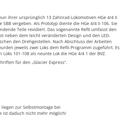
eun ihrer ursprünglich 13 Zahnrad-Lokomotiven HGe 4/4 II
SBB vergeben. Als Prototyp diente die HGe 4/4 II 106. Sie
dende Teile revidiert. Das sogenannte Refit umfasst den
ist neben dem leicht veränderten Design und den LED-
schen den Drehgestellen. Nach Abschluss der Arbeiten
urden jeweils zwei Loks dem Refit-Programm zugeführt. Es
 Loks 101-108 als neunte Lok die HGe 4/4 1 der BVZ.
riften für den „Glacier Express“.
liegen zur Selbstmontage bei
e ist daduch nicht mehr möglich!