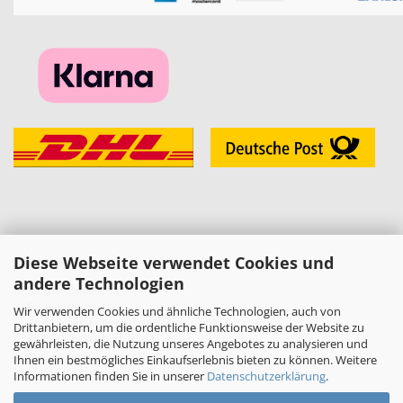
Diese Webseite verwendet Cookies und
KONTAKT
andere Technologien
»
Melzer Modellbau
Daniel Melzer
Wir verwenden Cookies und ähnliche Technologien, auch von
Alte Halberstädter Straße 22
Drittanbietern, um die ordentliche Funktionsweise der Website zu
38889 Blankenburg (Harz)
gewährleisten, die Nutzung unseres Angebotes zu analysieren und
»
Telefon: 03944-3665950
Ihnen ein bestmögliches Einkaufserlebnis bieten zu können. Weitere
Informationen finden Sie in unserer
Datenschutzerklärung
.
E-Mail:
shop[at]melzer-modellbau.de