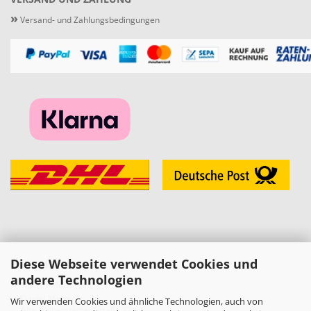
»
Versand- und Zahlungsbedingungen
Diese Webseite verwendet Cookies und
KONTAKT
andere Technologien
»
Melzer Modellbau
Daniel Melzer
Wir verwenden Cookies und ähnliche Technologien, auch von
Alte Halberstädter Straße 22